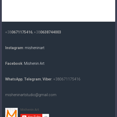
+38
0671175416
, +38
0638744003
Instagram
:
misheninart
Facebook
:
Mishenin Art
WhatsApp
,
Telegram
,
Viber
: +380671175416
misheninartstudio@gmail.com