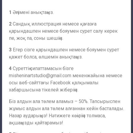
1
Әңгімені анықтаңыз.
2
Сандық иллюстрация немесе қағазға
қарындашпен немесе бояумен сурет салу керек
пе, жоқ па, соны шешіңіз.
3
Егер сізге қарындашпен немесе бояумен сурет
қажет болса, өлшемін анықтаңыз.
4
Суреттің сипаттамасын бізге
misheninartstudio@gmail.com
мекенжайына немесе
осы веб-сайттағы Facebook қалқымалы
хабаршысына тікелей жіберіңіз.
Біз алдын ала төлем аламыз – 50%. Тапсырыспен
жұмыс алдын ала төлем алғаннан кейін басталады.
Назар аударыңыз! Нәтижеге көңіліңіз толмаса,
ақшаңызды қайтарамыз!