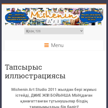
Menu
Тапсырыс
иллюстрациясы
Mishenin Art Studio 2011 жылдан бері жұмыс
істейді, ДҮНИЕ ЖҮЗІ БОЙЫНША МЫҢдаған
қанағаттанған тұтынушылар біздің
тарихымыздың бір бөлігі!