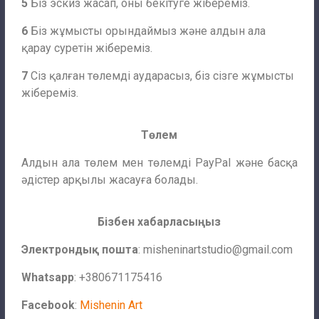
5
Біз эскиз жасап, оны бекітуге жібереміз.
6
Біз жұмысты орындаймыз және алдын ала
қарау суретін жібереміз.
7
Сіз қалған төлемді аударасыз, біз сізге жұмысты
жібереміз.
Төлем
Алдын ала төлем мен төлемді PayPal және басқа
әдістер арқылы жасауға болады.
Бізбен хабарласыңыз
Электрондық пошта
:
misheninartstudio@gmail.com
Whatsapp
: +380671175416
Facebook
:
Mishenin Art