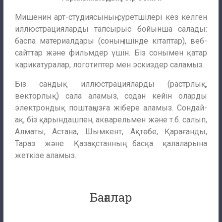
Мишенин арт-студиясының суретшілері кез келген
иллюстрацияларды тапсырыс бойынша салады:
баспа материалдары (соның ішінде кітаптар), веб-
сайттар және фильмдер үшін. Біз сонымен қатар
карикатуралар, логотиптер мен эскиздер саламыз.
Біз сандық иллюстрацияларды (растрлық,
векторлық) сала аламыз, содан кейін оларды
электрондық поштаңызға жібере аламыз. Сондай-
ақ, біз қарындашпен, акварельмен және т.б. салып,
Алматы, Астана, Шымкент, Ақтөбе, Қарағанды,
Тараз және Қазақстанның басқа қалаларына
жеткізе аламыз.
Бағалар