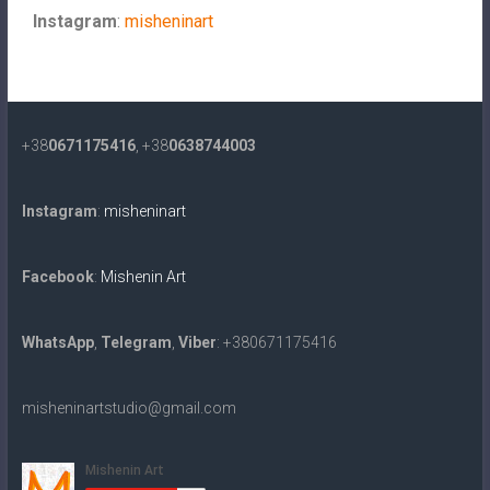
Instagram
:
misheninart
+38
0671175416
, +38
0638744003
Instagram
:
misheninart
Facebook
:
Mishenin Art
WhatsApp
,
Telegram
,
Viber
: +380671175416
misheninartstudio@gmail.com