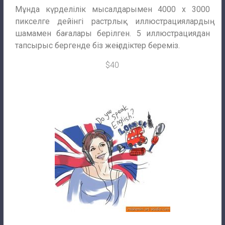
Мұнда күрделілік мысалдарымен 4000 x 3000
пикселге дейінгі растрлық иллюстрациялардың
шамамен бағалары берілген. 5 иллюстрациядан
тапсырыс бергенде біз жеңілдіктер береміз.
$40