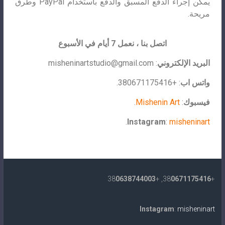
يمكن إجراء الدفع المسبق والدفع باستخدام PayPal وطرق
مريحة.
اتصل بنا ، نعمل 7 أيام في الأسبوع
البريد الإلكتروني
:
misheninartstudio@gmail.com
واتس اب
: +380671175416.
فيسبوك
:
Mishenin Art
.
.
Instagram
:
misheninart
0638744003
, +38
0671175416
+38
Instagram
:
misheninart