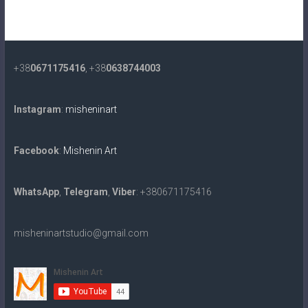
+38
0671175416
, +38
0638744003
Instagram
:
misheninart
Facebook
:
Mishenin Art
WhatsApp
,
Telegram
,
Viber
: +380671175416
misheninartstudio@gmail.com