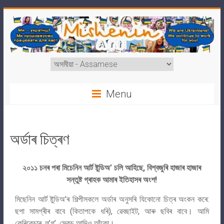
Menu
অৰ্ডাৰ চিত্ৰণ
২০১১ চনৰ পৰা মিচেনিন আৰ্ট ষ্টুডিঅ’ চলি আহিছে, বিশ্বজুৰি হাজাৰ হাজাৰ
সন্তুষ্ট গ্ৰাহক আমাৰ ইতিহাসৰ অংশ!
মিছেনিন আৰ্ট ষ্টুডিঅ’ৰ শিল্পীসকলে অৰ্ডাৰ অনুসৰি যিকোনো চিত্ৰ অংকন কৰে:
ছপা সামগ্ৰীৰ বাবে (কিতাপকে ধৰি), ৱেবছাইট, আৰু ছবিৰ বাবে। আমি
কেৰিকেচাৰ, ল’গ’, স্কেচ আদিও আঁকো।