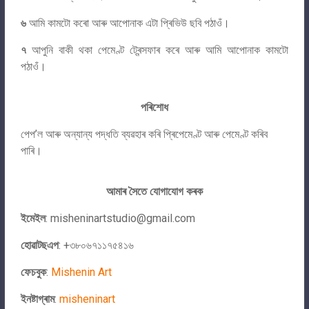
৬
আমি কামটো কৰো আৰু আপোনাক এটা প্ৰিভিউ ছবি পঠাওঁ।
৭
আপুনি বাকী থকা পেমেণ্ট ট্ৰেন্সফাৰ কৰে আৰু আমি আপোনাক কামটো
পঠাওঁ।
পৰিশোধ
পেপ’ল আৰু অন্যান্য পদ্ধতি ব্যৱহাৰ কৰি প্ৰিপেমেণ্ট আৰু পেমেণ্ট কৰিব
পাৰি।
আমাৰ সৈতে যোগাযোগ কৰক
ইমেইল
:
misheninartstudio@gmail.com
হোৱাটছএপ
: +৩৮০৬৭১১৭৫৪১৬
ফেচবুক
:
Mishenin Art
ইনষ্টাগ্ৰাম
:
misheninart