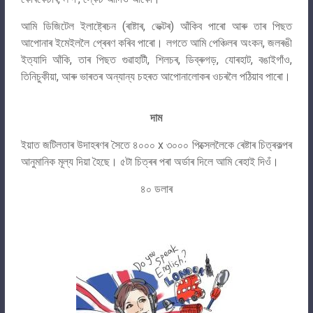
আমি ডিজিটেল ইলাষ্ট্ৰেচন (ৰাষ্টাৰ, ভেক্টৰ) আঁকিব পাৰো আৰু তাৰ পিছত
আপোনাৰ ইমেইললৈ প্ৰেৰণ কৰিব পাৰো। লগতে আমি পেঞ্চিলৰ অংকন, জলৰঙী
ইত্যাদি আঁকি, তাৰ পিছত গুৱাহাটী, শিলচৰ, ডিব্ৰুগড়, যোৰহাট, বঙাইগাঁও,
তিনিচুকীয়া, আৰু ভাৰতৰ অন্যান্য চহৰত আপোনালোকৰ ওচৰলৈ পঠিয়াব পাৰো।
দাম
ইয়াত জটিলতাৰ উদাহৰণৰ সৈতে ৪০০০ x ৩০০০ পিক্সেললৈকে ৰেষ্টাৰ চিত্ৰকল্পৰ
আনুমানিক মূল্য দিয়া হৈছে। ৫টা চিত্ৰৰ পৰা অৰ্ডাৰ দিলে আমি ৰেহাই দিওঁ।
৪০ ডলাৰ