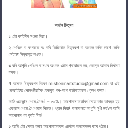
অৰ্ডাৰ চিত্ৰণ
১
এটা কাহিনীৰ সংজ্ঞা দিয়া।
২
পেঞ্চিল বা কাগজত ৰং কৰি ডিজিটেল চিত্ৰকল্প বা অংকন কৰিব লাগে নেকি
সেইটো সিদ্ধান্ত লওক।
৩
যদি আপুনি পেঞ্চিল বা ৰংৰে অংকন এটাৰ প্ৰয়োজন হয়, তেন্তে আকাৰ নিৰ্ধাৰণ
কৰক।
4
আমাক চিত্ৰকল্পৰ বিৱৰণ
misheninartstudio@gmail.com
বা এই
ৱেবছাইটত পোনপটীয়াকৈ ফেচবুক পপ-আপ বাৰ্তাবাহকলৈ প্ৰেৰণ কৰক।
আমি এডভান্স পেমেণ্ট লওঁ – ৫০%। আপোনাৰ অৰ্ডাৰৰ সৈতে কাম আৰম্ভ হয়
এডভান্স পেমেণ্ট পোৱাৰ পিছত। ধ্যান দিয়া! ফলাফলত আপুনি সুখী নহ’লে আমি
আপোনাৰ ধন ঘূৰাই দিম!
৫
আমি এটা স্কেচ বনাই আপোনালোকৰ ওচৰলৈ অনুমোদনৰ বাবে পঠাম।