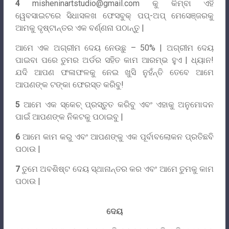
4
misheninartstudio@gmail.com
କୁ କିମ୍ବା ଏହି
ୱେବସାଇଟରେ ସିଧାସଳଖ ଫେସବୁକ୍ ପପ୍-ଅପ୍ ମେସେଞ୍ଜରକୁ
ଆମକୁ ଦୃଷ୍ଟାନ୍ତର ଏକ ବର୍ଣ୍ଣନା ପଠାନ୍ତୁ |
ଆମେ ଏକ ଅଗ୍ରୀମ ଦେୟ ନେଉଛୁ – 50% | ଅଗ୍ରୀମ ଦେୟ
ପାଇବା ପରେ ତୁମର ଅର୍ଡର ସହିତ କାମ ଆରମ୍ଭ ହୁଏ | ଧ୍ୟାନ!
ଯଦି ଆପଣ ଫଳାଫଳକୁ ନେଇ ଖୁସି ନୁହଁନ୍ତି ତେବେ ଆମେ
ଆପଣଙ୍କ ଟଙ୍କା ଫେରସ୍ତ କରିବୁ!
5
ଆମେ ଏକ ସ୍କେଚ୍ ପ୍ରସ୍ତୁତ କରିବୁ ଏବଂ ଏହାକୁ ଅନୁମୋଦନ
ପାଇଁ ଆପଣଙ୍କ ନିକଟକୁ ପଠାଇବୁ |
6
ଆମେ କାମ କରୁ ଏବଂ ଆପଣଙ୍କୁ ଏକ ପୂର୍ବାବଲୋକନ ପ୍ରତିଛବି
ପଠାଉ |
7
ତୁମେ ଅବଶିଷ୍ଟ ଦେୟ ସ୍ଥାନାନ୍ତର କର ଏବଂ ଆମେ ତୁମକୁ କାମ
ପଠାଉ |
ଦେୟ