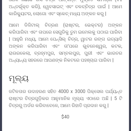
ଅନ୍ତର୍ଭୂକ୍ତ କରି), ୱେବସାଇଟ୍ ଏବଂ ଚଳଚ୍ଚିତ୍ର ପାଇଁ | ଆମେ
କାରିକ୍ୟୁଟର, ଲୋଗୋ ଏବଂ ସ୍କେଚ୍ ମଧ୍ୟ ଅଙ୍କନ କରୁ |
ଆମେ ଡିଜିଟାଲ୍ ଚିତ୍ରଣ (ରାଷ୍ଟର, ଭେକ୍ଟର) ଅଙ୍କନ
କରିପାରିବା ଏବଂ ତାପରେ ସେଗୁଡିକୁ ତୁମ ଇମେଲକୁ ପଠାଇ ପାରିବା
| ଆହୁରି ମଧ୍ୟ, ଆମେ ପେନ୍ସିଲ୍ ଚିତ୍ର, ୱାଟର ରଙ୍ଗ ଇତ୍ୟାଦି
ଅଙ୍କନ କରିପାରିବା ଏବଂ ତା’ପରେ ଭୁବନେଶ୍ୱର, କଟକ,
ରାଉରକେଲା, ବ୍ରହ୍ମପୁର, ସମ୍ବଲପୁର, ପୁରୀ ଏବଂ ଭାରତର
ଅନ୍ୟାନ୍ୟ ସହରରେ ଆପଣଙ୍କ ନିକଟରେ ପହଞ୍ଚାଇ ପାରିବା |
ମୂଲ୍ୟ
ଜଟିଳତାର ଉଦାହରଣ ସହିତ 4000 x 3000 ପିକ୍ସେଲ ପର୍ଯ୍ୟନ୍ତ
ରାଷ୍ଟର ଚିତ୍ରଗୁଡ଼ିକର ଆନୁମାନିକ ମୂଲ୍ୟ ଏଠାରେ ଅଛି | 5 ଟି
ଚିତ୍ରରୁ ଅର୍ଡର କରିବାବେଳେ, ଆମେ ରିହାତି ପ୍ରଦାନ କରୁ |
$40