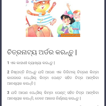
ଚିତ୍ରନାଟ୍ୟ ଅର୍ଡର କରନ୍ତୁ |
1
ଏକ କାହାଣୀ ବ୍ୟାଖ୍ୟା କରନ୍ତୁ |
2
ନିଷ୍ପତ୍ତି ନିଅନ୍ତୁ ଯଦି ଆପଣ ଏକ ଡିଜିଟାଲ୍ ଚିତ୍ରଣ କିମ୍ବା
କାଗଜରେ ପେନ୍ସିଲ୍ କିମ୍ବା ପେଣ୍ଟ ସହିତ ଚିତ୍ର ଆଙ୍କିବା
ଆବଶ୍ୟକ କରନ୍ତି |
3
ଯଦି ଆପଣ ପେନ୍ସିଲ୍ କିମ୍ବା ପେଣ୍ଟ୍ ସହିତ ଚିତ୍ର ଆଙ୍କିବା
ଆବଶ୍ୟକ କରନ୍ତି, ତେବେ ଆକାର ନିର୍ଣ୍ଣୟ କରନ୍ତୁ |