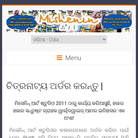
Menu
ଚିତ୍ରନାଟ୍ୟ ଅର୍ଡର କରନ୍ତୁ |
ମିସେନିନ୍ ଆର୍ଟ ଷ୍ଟୁଡିଓ 2011 ଠାରୁ କାର୍ଯ୍ୟ କରିଆସୁଛି, ହଜାର
ହଜାର ସନ୍ତୁଷ୍ଟ ଗ୍ରାହକ ୱାର୍ଲ୍ଡୱାଇଡ୍ ଆମର ଇତିହାସର ଏକ
ଅଂଶ!
ମିସେନିନ୍ ଆର୍ଟ ଷ୍ଟୁଡିଓର କଳାକାରମାନେ ଅର୍ଡର କରିବା ପାଇଁ
ଯେକ illustr ଣସି ଚିତ୍ର ଆଙ୍କନ୍ତି: ମୁଦ୍ରିତ ସାମଗ୍ରୀ (ବହି