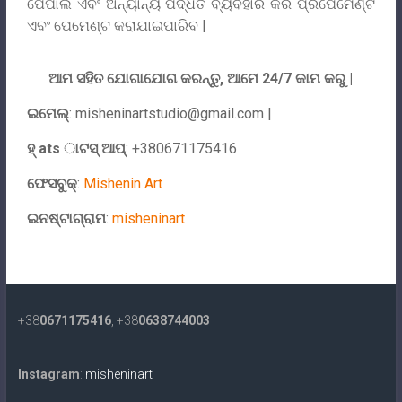
ପେପାଲ ଏବଂ ଅନ୍ୟାନ୍ୟ ପଦ୍ଧତି ବ୍ୟବହାର କରି ପ୍ରିପେମେଣ୍ଟ
ଏବଂ ପେମେଣ୍ଟ କରାଯାଇପାରିବ |
ଆମ ସହିତ ଯୋଗାଯୋଗ କରନ୍ତୁ, ଆମେ 24/7 କାମ କରୁ |
ଇମେଲ୍
:
misheninartstudio@gmail.com
|
ହ୍ ats ାଟସ୍ ଆପ୍
: +380671175416
ଫେସବୁକ୍
:
Mishenin Art
ଇନଷ୍ଟାଗ୍ରାମ
:
misheninart
+38
0671175416
, +38
0638744003
Instagram
:
misheninart