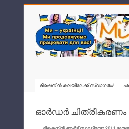
മിഷെനിൻ കലയിലേക്ക് സ്വാഗതം!
ഛാ
ഓർഡർ ചിത്രീകരണം
മിഷെനിൻ ആർട്ട് സ്റ്റുഡിയോ 2011 മുത