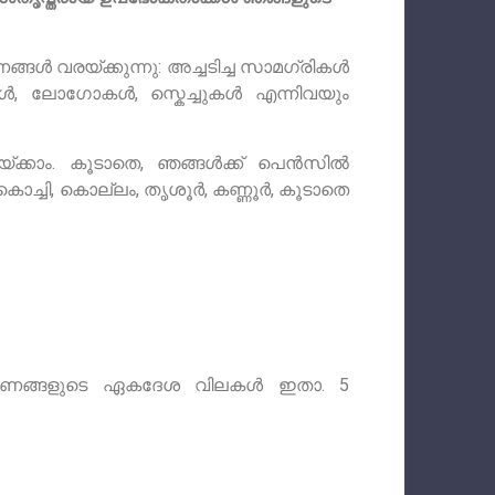
ങൾ വരയ്ക്കുന്നു: അച്ചടിച്ച സാമഗ്രികൾ
ുകൾ, ലോഗോകൾ, സ്കെച്ചുകൾ എന്നിവയും
 അയയ്ക്കാം. കൂടാതെ, ഞങ്ങൾക്ക് പെൻസിൽ
ൊച്ചി, കൊല്ലം, തൃശൂർ, കണ്ണൂർ, കൂടാതെ
രീകരണങ്ങളുടെ ഏകദേശ വിലകൾ ഇതാ. 5