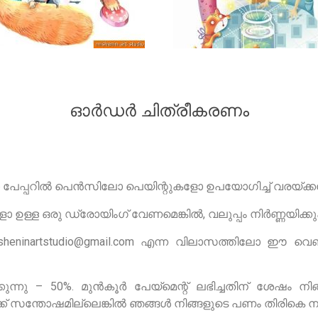
ഓർഡർ ചിത്രീകരണം
ോ പേപ്പറിൽ പെൻസിലോ പെയിന്റുകളോ ഉപയോഗിച്ച് വരയ്ക്കണ
ഉള്ള ഒരു ഡ്രോയിംഗ് വേണമെങ്കിൽ, വലുപ്പം നിർണ്ണയിക്കു
sheninartstudio@gmail.com
എന്ന വിലാസത്തിലോ ഈ വെബ്‌സൈറ
ന്നു – 50%. മുൻകൂർ പേയ്‌മെന്റ് ലഭിച്ചതിന് ശേഷം നി
ൾക്ക് സന്തോഷമില്ലെങ്കിൽ ഞങ്ങൾ നിങ്ങളുടെ പണം തിരികെ 