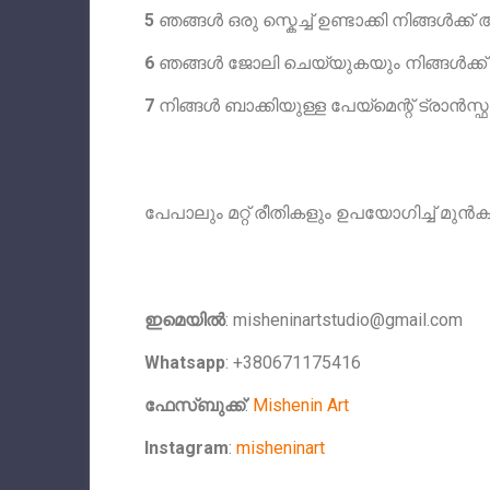
5
ഞങ്ങൾ ഒരു സ്കെച്ച് ഉണ്ടാക്കി നിങ്ങൾക്
6
ഞങ്ങൾ ജോലി ചെയ്യുകയും നിങ്ങൾക്ക് ഒ
7
നിങ്ങൾ ബാക്കിയുള്ള പേയ്‌മെന്റ് ട്രാൻ
പേപാലും മറ്റ് രീതികളും ഉപയോഗിച്ച് മുൻകൂർ
ഇമെയിൽ
:
misheninartstudio@gmail.com
Whatsapp
: +380671175416
ഫേസ്ബുക്ക്
:
Mishenin Art
Instagram
:
misheninart