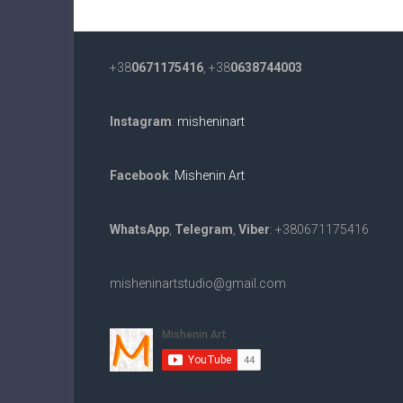
+38
0671175416
, +38
0638744003
Instagram
:
misheninart
Facebook
:
Mishenin Art
WhatsApp
,
Telegram
,
Viber
: +380671175416
misheninartstudio@gmail.com