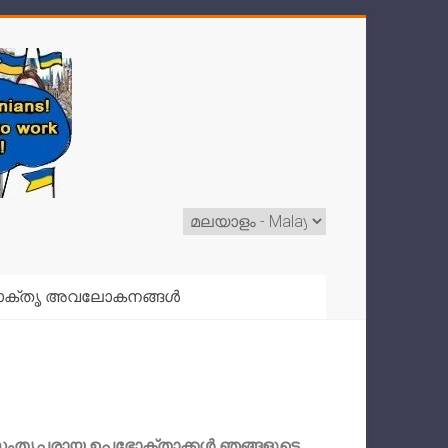
ാക്തൃ അവലോകനങ്ങൾ
ന് സംതൃപ്തരായ ഉപഭോക്താക്കൾ ഞങ്ങളുടെ