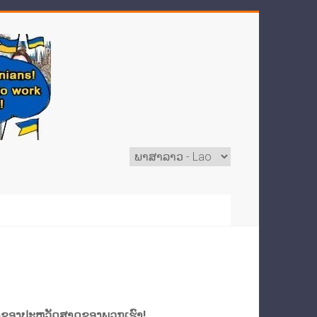
ຫນຶ່ງຂອງປະຫວັດສາດຂອງພວກເຮົາ!