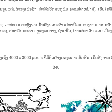
ບແຕ້ມຕ່າງໆເພື່ອສັ່ງ: ສໍາລັບວັດສະດຸພິມ (ລວມທັງຫນັງສື), ເວັບໄຊທ໌
 vector) ແລະຫຼັງຈາກນັ້ນສົ່ງພວກເຂົາໄປຫາອີເມວຂອງທ່ານ. ນອກນັ້ນ,
 ປາກເຊ, ສະຫວັນນະເຂດ, ຫຼວງພະບາງ, ຊຳເໜືອ, ໂພນສະຫວັນ ແລະ ເມືອ
ຖິງ 4000 x 3000 pixels ທີ່ມີຕົວຢ່າງຂອງຄວາມສັບສົນ. ເມື່ອສັ່ງຈາກ
$40