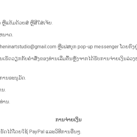
ືແຕ້ມດ້ວຍສໍ ຫຼືສີໃສ່ເຈ້ຍ.
ະຫນາດ.
heninartstudio@gmail.com
ຫຼືເຟສບຸກ pop-up messenger ໂດຍກົງຢູ່ໃ
ຮັດວຽກກັບຄໍາສັ່ງຂອງທ່ານເລີ່ມຕົ້ນຫຼັງຈາກໄດ້ຮັບການຈ່າຍເງິນລ່ວງ
ບການອະນຸມັດ.
ານ.
ທ່ານ.
ການຈ່າຍເງິນ
ັດໄດ້ໂດຍໃຊ້ PayPal ແລະວິທີການອື່ນໆ.