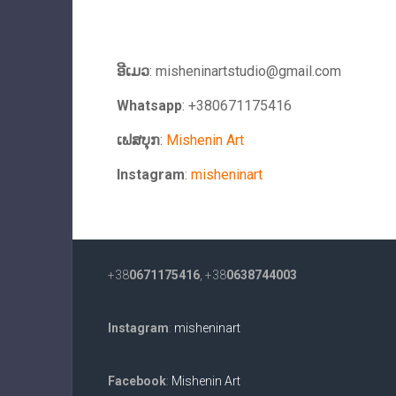
ອີເມວ
:
misheninartstudio@gmail.com
Whatsapp
: +380671175416
ເຟສບຸກ
:
Mishenin Art
Instagram
:
misheninart
+38
0671175416
, +38
0638744003
Instagram
:
misheninart
Facebook
:
Mishenin Art