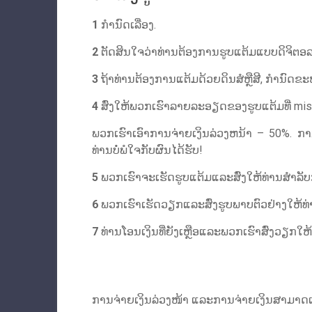
1
ກໍານົດເລື່ອງ.
2
ຕັດສິນໃຈວ່າທ່ານຕ້ອງການຮູບແຕ້ມແບບດິຈິຕອລ ຫຼ
3
ຖ້າທ່ານຕ້ອງການແຕ້ມດ້ວຍດິນສໍຫຼືສີ, ກໍານົດຂ
4
ສົ່ງໃຫ້ພວກເຮົາລາຍລະອຽດຂອງຮູບແຕ້ມທີ່
mis
ພວກເຮົາເອົາການຈ່າຍເງິນລ່ວງຫນ້າ – 50%. ການເ
ທ່ານບໍ່ພໍໃຈກັບຜົນໄດ້ຮັບ!
5
ພວກເຮົາຈະເຮັດຮູບແຕ້ມແລະສົ່ງໃຫ້ທ່ານສໍາລັ
6
ພວກເຮົາເຮັດວຽກແລະສົ່ງຮູບພາບຕົວຢ່າງໃຫ້ທ່
7
ທ່ານໂອນເງິນທີ່ຍັງເຫຼືອແລະພວກເຮົາສົ່ງວຽກໃຫ້
ການຈ່າຍເງິນລ່ວງໜ້າ ແລະການຈ່າຍເງິນສາມາດເຮ