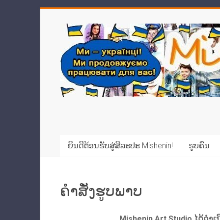
ຍິນດີຕ້ອນຮັບສູ່ສິລະປະ Mishenin!
ຮູບຄົນ
ຄໍາ​ສັ່ງ​ຮູບ​ພາບ​
Mishenin Art Studio ໄດ້ດໍາເ