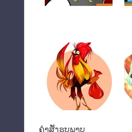
ຄໍາ​ສັ່ງ​ຮູບ​ພາບ​