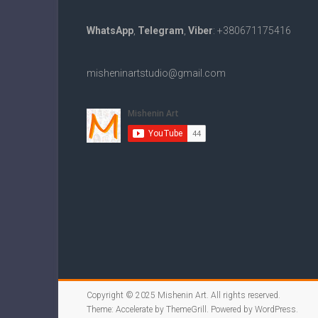
WhatsApp
,
Telegram
,
Viber
: +380671175416
misheninartstudio@gmail.com
Copyright © 2025
Mishenin Art
. All rights reserved.
Theme:
Accelerate
by ThemeGrill. Powered by
WordPress
.