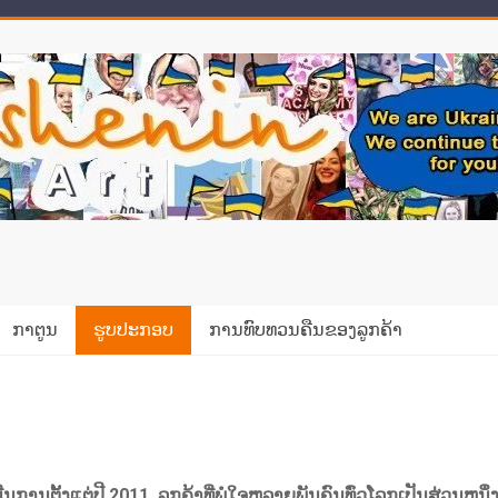
ກາຕູນ
ຮູບປະກອບ
ການທົບທວນຄືນຂອງລູກຄ້າ
ນີນການຕັ້ງແຕ່ປີ 2011, ລູກຄ້າທີ່ພໍໃຈຫລາຍພັນຄົນທົ່ວໂລກເປັນສ່ວນ