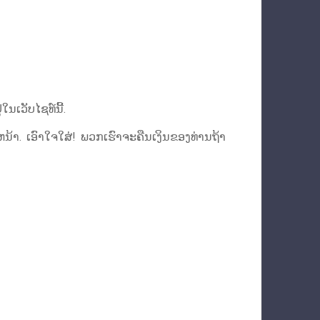
ນເວັບໄຊທ໌ນີ້.
ຫນ້າ. ເອົາໃຈໃສ່! ພວກເຮົາຈະຄືນເງິນຂອງທ່ານຖ້າ