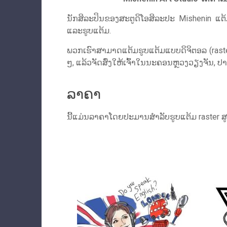
ນັກສິລະປິນຂອງສະຕູດິໂອສິລະປະ Mishenin ແຕ້ມຮູ
ແລະຮູບແຕ້ມ.
ພວກເຮົາສາມາດແຕ້ມຮູບແຕ້ມແບບດິຈິຕອລ (raster,
ໆ, ແລ້ວຈັດສົ່ງໃຫ້ເຈົ້າໃນນະຄອນຫຼວງວຽງຈັນ,
ລາຄາ
ນີ້ແມ່ນລາຄາໂດຍປະມານສໍາລັບຮູບແຕ້ມ raster ສູງເ