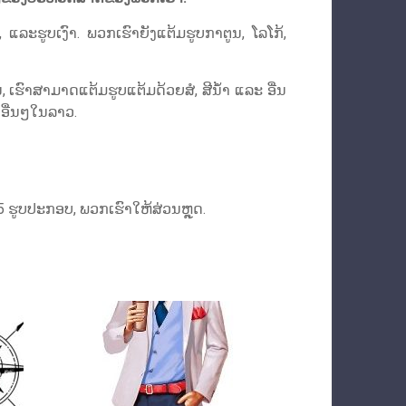
, ແລະຮູບເງົາ. ພວກເຮົາຍັງແຕ້ມຮູບກາຕູນ, ໂລໂກ້,
 ເຮົາສາມາດແຕ້ມຮູບແຕ້ມດ້ວຍສໍ, ສີນ້ຳ ແລະ ອື່ນ
ງອື່ນໆໃນລາວ.
 5 ຮູບປະກອບ, ພວກເຮົາໃຫ້ສ່ວນຫຼຸດ.