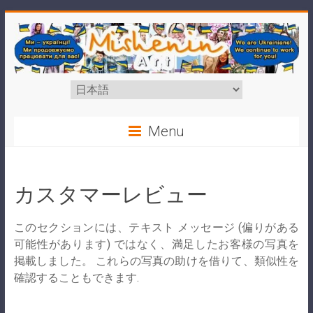
Skip
to
content
Mishenin
言
語
Art
を
選
Menu
択
Виконання
портретів
з
カスタマーレビュー
фото,
шаржів,
このセクションには、テキスト メッセージ (偏りがある
карикатур,
可能性があります) ではなく、満足したお客様の写真を
будь-
掲載しました。 これらの写真の助けを借りて、類似性を
яких
確認することもできます.
ілюстрацій
та