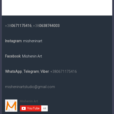
+38
0671175416
, +38
0638744003
Instagram
:
misheninart
Facebook
:
Mishenin Art
WhatsApp
,
Telegram
,
Viber
: +380671175416
misheninartstudio@gmail.com