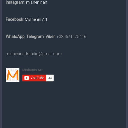
картин
Instagram
:
misheninart
традиційними
матеріалами
Facebook
:
Mishenin Art
та
в
електронному
WhatsApp
,
Telegram
,
Viber
: +380671175416
вигляді
на
misheninartstudio@gmail.com
замовлення.
Доставка
по
всьому
світу.