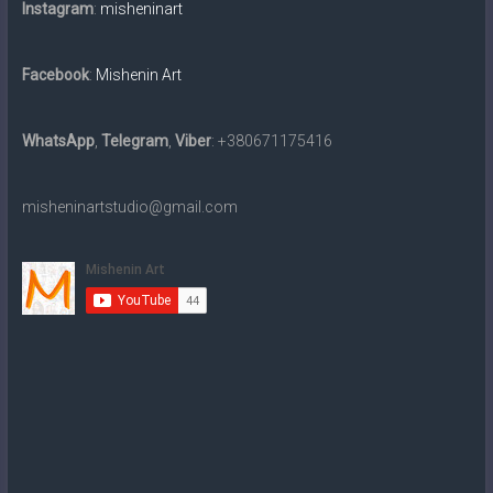
картин
Instagram
:
misheninart
традиційними
матеріалами
Facebook
:
Mishenin Art
та
в
електронному
WhatsApp
,
Telegram
,
Viber
: +380671175416
вигляді
на
misheninartstudio@gmail.com
замовлення.
Доставка
по
всьому
світу.