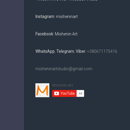
та
в
Instagram
:
misheninart
електронному
вигляді
на
Facebook
:
Mishenin Art
замовлення.
Доставка
WhatsApp
,
Telegram
,
Viber
: +380671175416
по
всьому
світу.
misheninartstudio@gmail.com