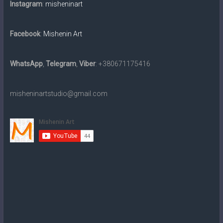
картин
Instagram
:
misheninart
традиційними
матеріалами
Facebook
:
Mishenin Art
та
в
електронному
WhatsApp
,
Telegram
,
Viber
: +380671175416
вигляді
на
misheninartstudio@gmail.com
замовлення.
Доставка
по
всьому
світу.