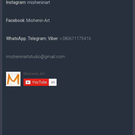
картин
Instagram
:
misheninart
традиційними
матеріалами
Facebook
:
Mishenin Art
та
в
електронному
WhatsApp
,
Telegram
,
Viber
: +380671175416
вигляді
на
misheninartstudio@gmail.com
замовлення.
Доставка
по
всьому
світу.