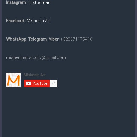
картин
Instagram
:
misheninart
традиційними
матеріалами
Facebook
:
Mishenin Art
та
в
електронному
WhatsApp
,
Telegram
,
Viber
: +380671175416
вигляді
на
misheninartstudio@gmail.com
замовлення.
Доставка
по
всьому
світу.