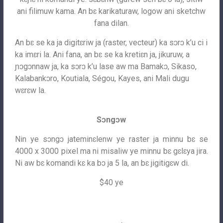
ani filimuw kama. An bɛ karikaturaw, logow ani sketchw
fana dilan.
An bɛ se ka ja digitɛriw ja (raster, vecteur) ka sɔrɔ k’u ci i
ka imɛri la. Ani fana, an bɛ se ka kretiɛn ja, jikuruw, a
ɲɔgɔnnaw ja, ka sɔrɔ k’u lase aw ma Bamakɔ, Sikaso,
Kalabankɔro, Koutiala, Ségou, Kayes, ani Mali dugu
wɛrɛw la.
Sɔngɔw
Nin ye sɔngɔ jateminɛlenw ye raster ja minnu bɛ se
4000 x 3000 pixel ma ni misaliw ye minnu bɛ gɛlɛya jira.
Ni aw bɛ komandi kɛ ka bɔ ja 5 la, an bɛ jigitigɛw di.
$40 ye