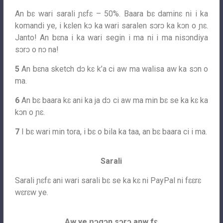
An bɛ wari sarali ɲɛfɛ – 50%. Baara bɛ daminɛ ni i ka
komandi ye, i kɛlen kɔ ka wari saralen sɔrɔ ka kɔn o ɲɛ.
Janto! An bɛna i ka wari segin i ma ni i ma nisɔndiya
sɔrɔ o nɔ na!
5
An bɛna sketch dɔ kɛ k’a ci aw ma walisa aw ka sɔn o
ma.
6
An bɛ baara kɛ ani ka ja dɔ ci aw ma min bɛ se ka kɛ ka
kɔn o ɲɛ.
7
I bɛ wari min tora, i bɛ o bila ka taa, an bɛ baara ci i ma.
Sarali
Sarali ɲɛfɛ ani wari sarali bɛ se ka kɛ ni PayPal ni fɛɛrɛ
wɛrɛw ye.
Aw ye ɲɔgɔn sɔrɔ anw fɛ