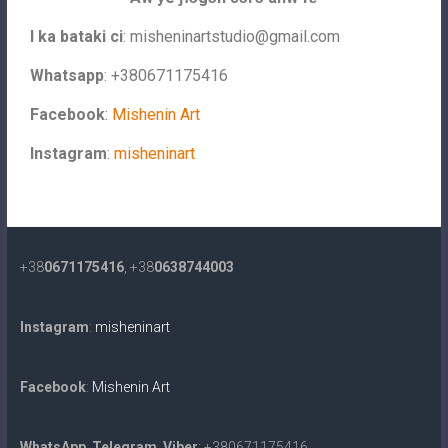
I ka bataki ci
:
misheninartstudio@gmail.com
Whatsapp
: +380671175416
Facebook
:
Mishenin Art
Instagram
:
misheninart
+38
0671175416
, +38
0638744003
Instagram
:
misheninart
Facebook
:
Mishenin Art
WhatsApp
,
Telegram
,
Viber
: +380671175416