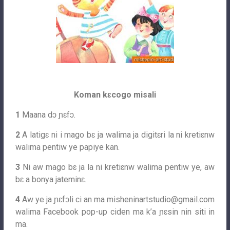
Koman kɛcogo misali
1
Maana dɔ ɲɛfɔ.
2
A latigɛ ni i mago bɛ ja walima ja digitɛri la ni kretiɛnw
walima pentiw ye papiye kan.
3
Ni aw mago bɛ ja la ni kretiɛnw walima pentiw ye, aw
bɛ a bonya jateminɛ.
4
Aw ye ja ɲɛfɔli ci an ma
misheninartstudio@gmail.com
walima Facebook pop-up ciden ma k’a ɲɛsin nin siti in
ma.