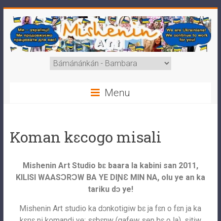
Menu
Koman kɛcogo misali
Mishenin Art Studio bɛ baara la kabini san 2011,
KILISI WAASƆRƆW BA YE DIƝƐ MIN NA, olu ye an ka
tariku dɔ ye!
Mishenin Art studio ka dɔnkotigiw bɛ ja fɛn o fɛn ja ka
kɛɲɛ ni komandi ye: sɛbɛnw (gafew sen bɛ o la), sitiw