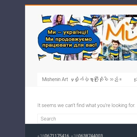
Skip
to
Mishenin
content
Art
Виконання
портретів
з
фото,
шаржів,
Mishenin Art မှလှိုက်လှဲစွာကြိုဆိုပါသည်။
ပု
карикатур,
будь-
яких
ілюстрацій
It seems we can’t find what you’re looking for
та
картин
традиційними
матеріалами
+38
0671175416
, +38
0638744003