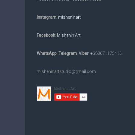
та
в
Instagram
:
misheninart
електронному
вигляді
на
Facebook
:
Mishenin Art
замовлення.
Доставка
WhatsApp
,
Telegram
,
Viber
: +380671175416
по
всьому
світу.
misheninartstudio@gmail.com