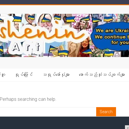
ံတူ
ရုပ်ပြောင်
သရုပ်ဖော်ပုံများ
ဖောက်သည်သုံးသပ်ချက်များ
. Perhaps searching can help.
C