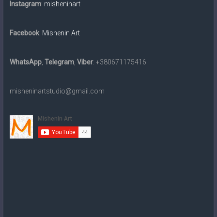
картин
Instagram
:
misheninart
традиційними
матеріалами
Facebook
:
Mishenin Art
та
в
електронному
WhatsApp
,
Telegram
,
Viber
: +380671175416
вигляді
на
misheninartstudio@gmail.com
замовлення.
Доставка
по
всьому
світу.