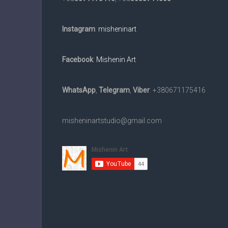
та
в
Instagram
:
misheninart
електронному
вигляді
на
Facebook
:
Mishenin Art
замовлення.
Доставка
WhatsApp
,
Telegram
,
Viber
: +380671175416
по
всьому
світу.
misheninartstudio@gmail.com