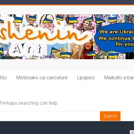
tšo
Motsoako oa caricature
Lipapiso
Maikutlo a bar
. Perhaps searching can help.
C