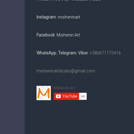
та
в
Instagram
:
misheninart
електронному
вигляді
на
Facebook
:
Mishenin Art
замовлення.
Доставка
WhatsApp
,
Telegram
,
Viber
: +380671175416
по
всьому
світу.
misheninartstudio@gmail.com