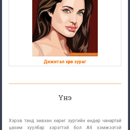
Дижитал хөрөг зураг
Үнэ
Хэрэв танд зөвхөн хөрөг зургийн өндөр чанартай
цахим хуулбар хэрэгтэй бол А4 хэмжээтэй