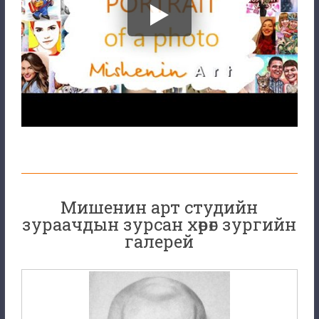
Мишенин арт студийн
зураачдын зурсан хөрөг зургийн
галерей