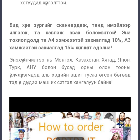
хотуудад хүргэлттэй.
Бид хөрөг зургийг сканнердаж, танд имэйлээр
илгээж, та хэвлэж авах боломжтой! Энэ
тохиолдолд та А4 хэмжээтэй захиалгад 10%, А3
хэмжээтэй захиалгад 15% хөнгөлөлт эдэлнэ!
Энэхүү үйлчилгээ нь Монгол, Казахстан, Хятад, Япон,
Турк, АНУ болон бусад орны олон тооны
үйлчлүүлэгчдэд аль хэдийн ашиг тусаа өгсөн бөгөөд
тэд үр дүндээ маш их сэтгэл хангалуун байна!