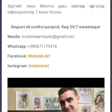
Зургийг таны Монгол дахь хаягаар хүргэхэд
ойролцоогоор 7 хоног болно.
Бидэнтэй холбогдоорой, бид 24/7 ажилладаг
Имэйл
:
misheninartstudio@gmail.com
Whatsapp
: +380671175416
Facebook
:
Mishenin Art
Instagram
:
misheninart