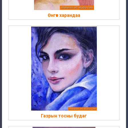
Өнгөт харандаа
Газрын тосны будаг