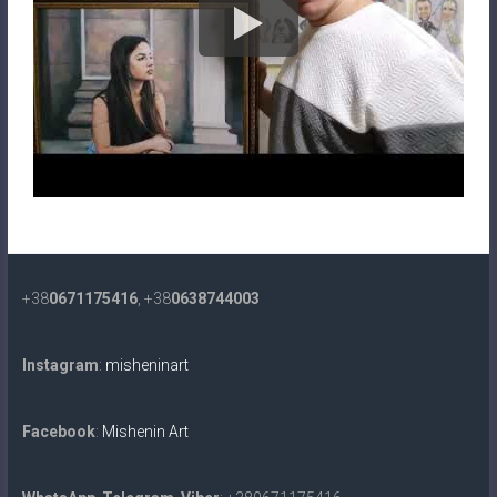
+38
0671175416
, +38
0638744003
Instagram
:
misheninart
Facebook
:
Mishenin Art