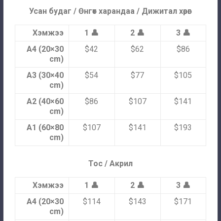
Усан будаг / Өнгөт харандаа / Дижитал хөрөг
Хэмжээ
1 👤
2 👤
3 👤
A4 (20×30
$42
$62
$86
cm)
A3 (30×40
$54
$77
$105
cm)
A2 (40×60
$86
$107
$141
cm)
A1 (60×80
$107
$141
$193
cm)
Тос / Акрил
Хэмжээ
1 👤
2 👤
3 👤
A4 (20×30
$114
$143
$171
cm)