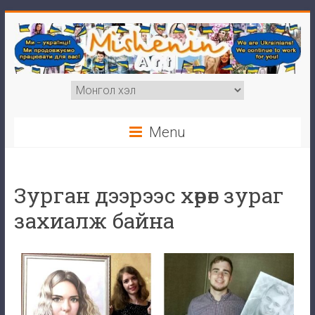
Menu
Зурган дээрээс хөрөг зураг
захиалж байна