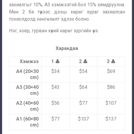
захиалгыг 10%, А3 хэмжээтэй бол 15% хямдруулна.
Мөн 2 ба түүнээс дээш хөрөг зураг захиалсан
тохиолдолд хөнгөлөлт эдлэх болно.
Нэг, хоёр, гурван хүний хөрөг зургийн үнэ.
Харандаа
Хэмжээ
1 👤
2 👤
3 👤
A4 (20×30
$34
$54
$69
cm)
A3 (30×40
$43
$64
$86
cm)
A2 (40×60
$56
$77
$107
cm)
A1 (60×80
$77
$107
$137
cm)