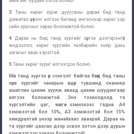
мөнгийг буцаан олгох болно!
3
Таны хөрөг зурж дууссаны дараа бид танд
дижитал үзүүлэнг илгээх бөгөөд ингэснээр хөрөг хэр
сайн зурсныг харах боломжтой болно.
4
Дараа нь бид танд зургийг хүргэх дэлгэрэнгүй
мэдээлэл, хөрөг зургийн төлбөрийн хоёр дахь
хагасыг авах хэрэгтэй.
5
Таны хөрөг зураг илгээгдэх болно.
Мөн танд хүргэх өөр сонголт байгаа бөгөөд бид таны
хөрөг зургийг чанарын өндөр түвшинд сканнер
ашиглан цахим хуулж аваад цахим шуудангаар
илгээх боломжтой. Энэ тохиолдолд та
хүргэлтийн цаг, мөнгөө хэмнэхээс гадна А4
хэмжээтэй бол 10%, А3 хэмжээтэй бол 15%
хямдралтай үнээр манайхаас аваарай. Дараа нь
та зургийг цаасан дээр эсвэл зотон дээр дурын
хэмжээгээр хэвлэх боломжтой!