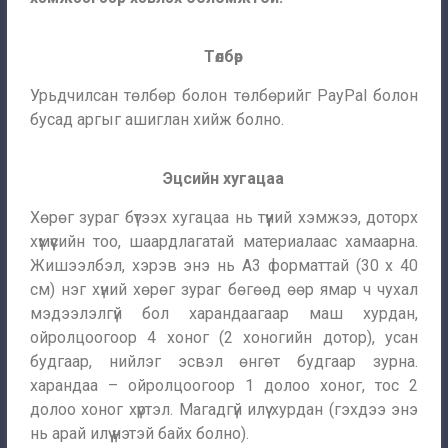
Төлбөр
Урьдчилсан төлбөр болон төлбөрийг PayPal болон
бусад аргыг ашиглан хийж болно.
Эцсийн хугацаа
Хөрөг зураг бүтээх хугацаа нь түүний хэмжээ, доторх
хүмүүсийн тоо, шаардлагатай материалаас хамаарна.
Жишээлбэл, хэрэв энэ нь A3 форматтай (30 х 40
см) нэг хүний хөрөг зураг бөгөөд өөр ямар ч чухал
мэдээлэлгүй бол харандаагаар маш хурдан,
ойролцоогоор 4 хоног (2 хоногийн дотор), усан
будгаар, нийлэг эсвэл өнгөт будгаар зурна.
харандаа – ойролцоогоор 1 долоо хоног, тос 2
долоо хоног хүртэл. Магадгүй илүү хурдан (гэхдээ энэ
нь арай илүү үнэтэй байх болно).