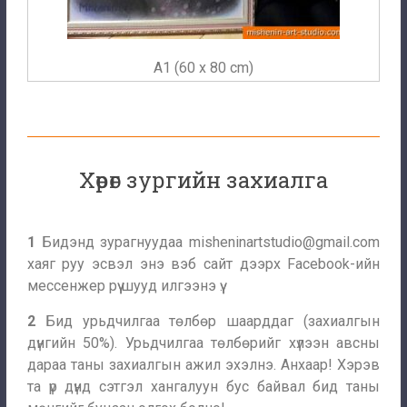
A1 (60 x 80 cm)
Хөрөг зургийн захиалга
1
Бидэнд зурагнуудаа
misheninartstudio@gmail.com
хаяг руу эсвэл энэ вэб сайт дээрх Facebook-ийн
мессенжер рүү шууд илгээнэ үү.
2
Бид урьдчилгаа төлбөр шаарддаг (захиалгын
дүнгийн 50%). Урьдчилгаа төлбөрийг хүлээн авсны
дараа таны захиалгын ажил эхэлнэ. Анхаар! Хэрэв
та үр дүнд сэтгэл хангалуун бус байвал бид таны