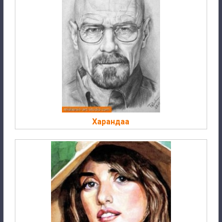
Харандаа