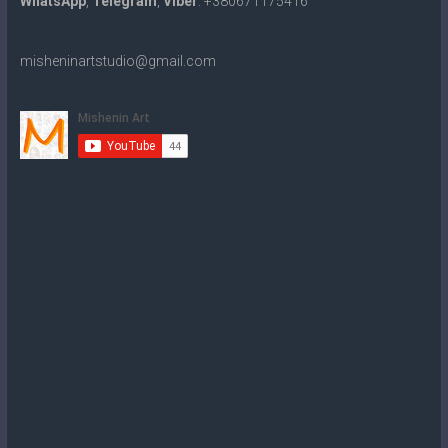
WhatsApp
,
Telegram
,
Viber
: +380671175416
misheninartstudio@gmail.com