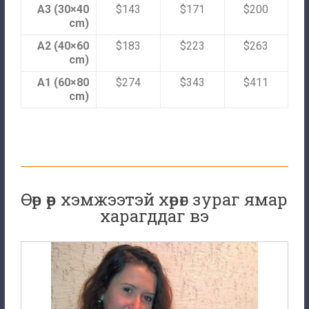
A3 (30×40
$143
$171
$200
cm)
A2 (40×60
$183
$223
$263
cm)
A1 (60×80
$274
$343
$411
cm)
Өөр өөр хэмжээтэй хөрөг зураг ямар
харагддаг вэ