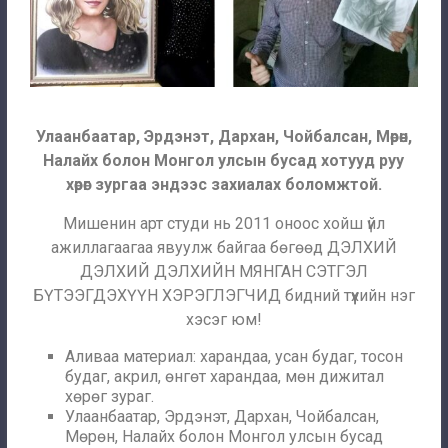
Улаанбаатар, Эрдэнэт, Дархан, Чойбалсан, Мөрөн,
Налайх болон Монгол улсын бусад хотууд руу
хөрөг зургаа эндээс захиалах боломжтой.
Мишенин арт студи нь 2011 оноос хойш үйл
ажиллагаагаа явуулж байгаа бөгөөд ДЭЛХИЙ
ДЭЛХИЙ ДЭЛХИЙН МЯНГАН СЭТГЭЛ
БҮТЭЭГДЭХҮҮН ХЭРЭГЛЭГЧИД бидний түүхийн нэг
хэсэг юм!
Аливаа материал: харандаа, усан будаг, тосон
будаг, акрил, өнгөт харандаа, мөн дижитал
хөрөг зураг.
Улаанбаатар, Эрдэнэт, Дархан, Чойбалсан,
Мөрөн, Налайх болон Монгол улсын бусад