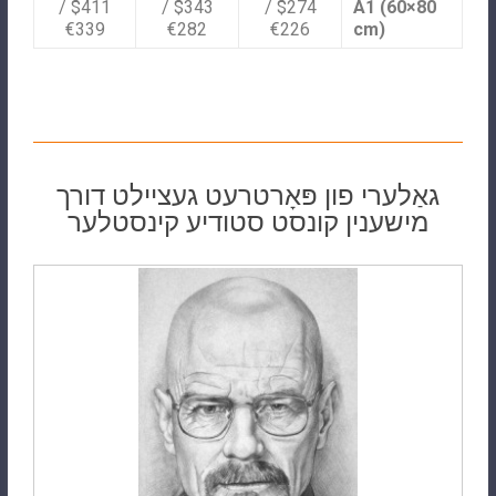
$411 /
$343 /
$274 /
A1 (60×80
€339
€282
€226
cm)
גאַלערי פון פּאָרטרעט געציילט דורך
מישענין קונסט סטודיע קינסטלער