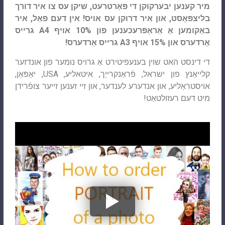
מיר קענען יבערקוקן די פּאָרטרעט, שיקן עס צו איר דורך
בליצפּאָסט, און איר דרוקן עס אויס! אין דעם פאַל, איר
באַקומען אַ אַראָפּרעכענען פון 10% אויף A4 גרייס
אָרדערס און 15% אויף A3 גרייס אָרדערס!
די דינסט האט שוין בענעפיטירט אַ גרויס נומער פון אונדזער
קלייאַנץ פון ישראל, פֿראַנקרייַך, איטאליע, USA, יאַפּאַן,
אויסטראַליע, און אנדערע לענדער, און זיי זענען זייער צופֿרידן
מיט דעם רעזולטאַט!