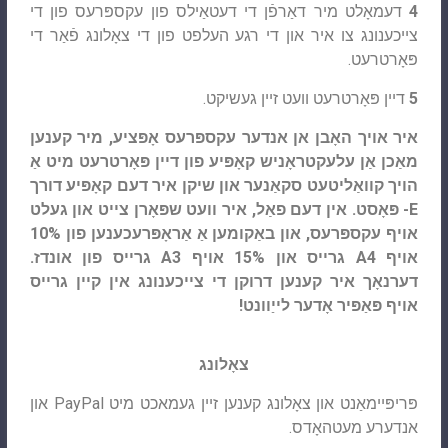
4
דעמאָלט מיר דאַרפֿן די דעטאַילס פון עקספּרעס פון די
צייכענונג צו איר און די רגע העלפט פון די צאָלונג פֿאַר די
פּאָרטרעט.
5
דיין פּאָרטרעט וועט זיין געשיקט.
איר אויך האָבן אן אנדער עקספּרעס אָפּציע, מיר קענען
מאַכן אַן עלעקטראָניש קאָפּיע פון דיין פּאָרטרעט מיט אַ
הויך קוואַליטעט סקאַנער און שיקן איר דעם קאָפּיע דורך
E- פּאָסט. אין דעם פאַל, איר וועט שפּאָרן צייט און געלט
אויף עקספּרעס, און באַקומען אַ אַראָפּרעכענען פון 10%
אויף A4 גרייס און 15% אויף A3 גרייס פון אונדז.
דערנאָך איר קענען דרוקן די צייכענונג אין קיין גרייס
אויף פּאַפּיר אָדער לייַוונט!
צאָלונג
פּריפּיימאַנט און צאָלונג קענען זיין געמאכט מיט PayPal און
אנדערע מעטהאָדס.