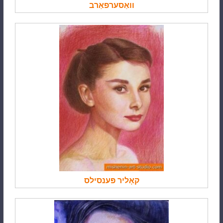
וואַסערפאַרב
קאָליר פּענסילס