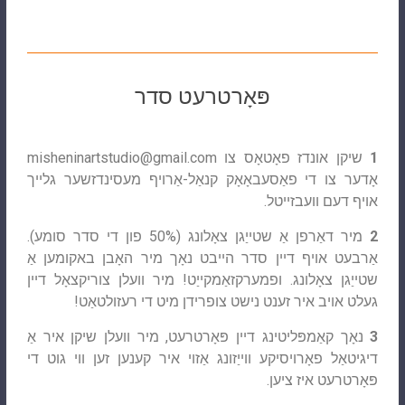
פּאָרטרעט סדר
1
שיקן אונדז פאָטאָס צו
misheninartstudio@gmail.com
אָדער צו די פאַסעבאָאָק קנאַל-אַרויף מעסינדזשער גלייך
אויף דעם וועבזייטל.
2
מיר דאַרפן אַ שטייַגן צאָלונג (50% פון די סדר סומע).
אַרבעט אויף דיין סדר הייבט נאָך מיר האָבן באקומען אַ
שטייַגן צאָלונג. ופמערקזאַמקייַט! מיר וועלן צוריקצאָל דיין
געלט אויב איר זענט נישט צופרידן מיט די רעזולטאַט!
3
נאָך קאַמפּליטינג דיין פּאָרטרעט, מיר וועלן שיקן איר אַ
דיגיטאַל פאָרויסיקע ווייַזונג אַזוי איר קענען זען ווי גוט די
פּאָרטרעט איז ציען.