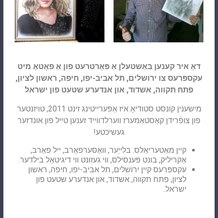
דאָ איר קענען באַשטעלן אַ פּאָרטרעט פון אַ פאָטאָ מיט
עקספּרעס צו ירושלים, תל אביב-יפו, חיפה, ראשון לציון,
פתח תקווה, אשדוד, און אנדערע שטעט פון ישראל
מישענין קונסט סטודיאָ איז אַפּערייטינג זינט 2011, טויזנטער
פון צופֿרידן קאַסטאַמערז ווערלדווייד זענען טייל פון אונדזער
געשיכטע!
קיין מאַטעריאַלס: בלייַער, וואַסערפאַרב, ייל פאַרב,
אַקריליק, בונט פּענסילס, ווי געזונט ווי דיגיטאַל בילדער.
עקספּרעס קיין ירושלים, תל אביב-יפו, חיפה, ראשון
לציון, פתח תקווה, אשדוד, און אנדערע שטעט פון
ישראל.