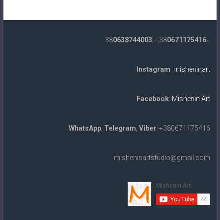
0638744003
, +38
0671175416
+38
Instagram
:
misheninart
Facebook
:
Mishenin Art
WhatsApp
,
Telegram
,
Viber
: +380671175416
misheninartstudio@gmail.com