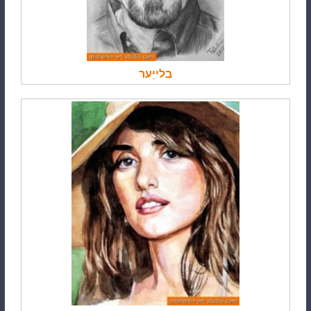
בלייַער