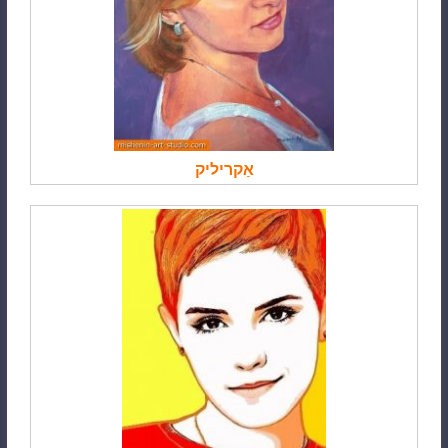
אַקריליק