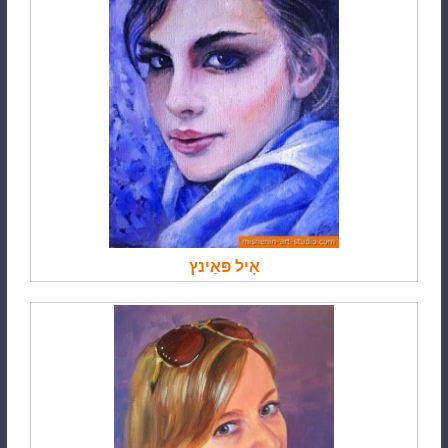
אָיל פּאַינץ