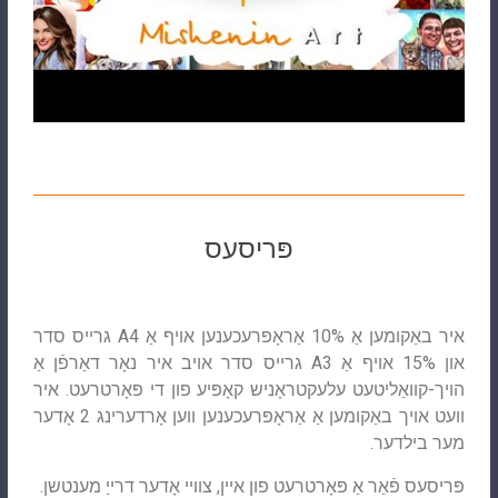
פּריסעס
איר באַקומען אַ 10% אַראָפּרעכענען אויף אַ A4 גרייס סדר
און 15% אויף אַ A3 גרייס סדר אויב איר נאָר דאַרפֿן אַ
הויך-קוואַליטעט עלעקטראָניש קאָפּיע פון ​​די פּאָרטרעט. איר
וועט אויך באַקומען אַ אַראָפּרעכענען ווען אָרדערינג 2 אָדער
מער בילדער.
פּריסעס פֿאַר אַ פּאָרטרעט פון איין, צוויי אָדער דרייַ מענטשן.