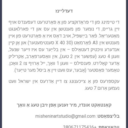
דעדליינז
די טיימינג פון די פּראָדוקציע פון אַ פּאָרטרעט דעפּענדס אויף
זייַן גרייס, די נומער פון מענטשן אין עס און די פארלאנגט
מאַטעריאַל. פֿאַר בייַשפּיל, אויב דאָס איז אַ פּאָרטרעט פון איין
מענטש אין A3 פֿאָרמאַט (30 X 40 סענטימעטער) און אָן קיין
אנדערע וויכטיק דעטאַילס – אין בלייַער עס איז זייער שנעל,
וועגן 4 טעג (עפשער אין 2 טעג), אין וואַסערפאַרב, אַקריליק
אָדער קאָלירט. פּענסילס – וועגן 1 וואָך, ייל אַרויף צו 2 וואָכן.
טאָמער פאַסטער (אָבער, עס וועט זיין אַ ביסל מער טייַער).
עקספּרעס פון אַ צייכענונג צו דיין אַדרעס אין ישראל וועט
נעמען אַרום 7 טעג.
קאָנטאַקט אונדז, מיר זענען אָפן זיבן טעג אַ וואָך
בליצפּאָסט
:
misheninartstudio@gmail.com
ווהאַצאַפּפּ
: +380671175416