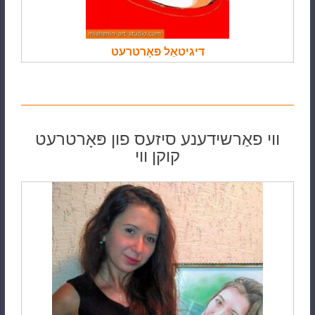
דיגיטאַל פּאָרטרעט
ווי פאַרשידענע סיזעס פון פּאָרטרעט
קוקן ווי