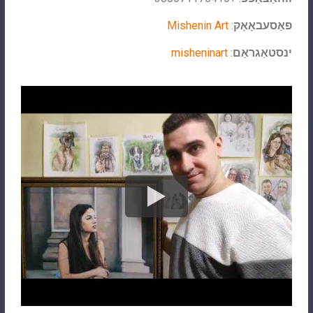
פאַסעבאָאָק
:
Mishenin Art
ינסטאַגראַם
:
misheninart