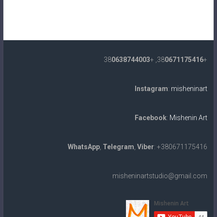
0638744003
, +38
0671175416
+38
Instagram
:
misheninart
Facebook
:
Mishenin Art
WhatsApp
,
Telegram
,
Viber
: +380671175416
misheninartstudio@gmail.com