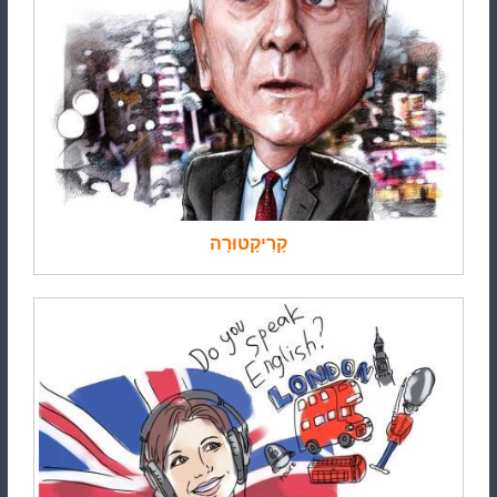
קָרִיקָטוּרָה