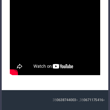
0638744003
, +38
0671175416
+38