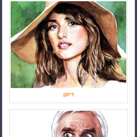
דְיוֹקָן