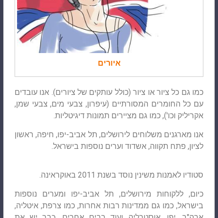
איורים
כמו גם כל ציור או ציור (כולל עותקים של ציורים). אנו עובדים
עם כל החומרים המסורתיים (עיפרון, צבעי מים, צבעי שמן,
אקריליק וכו'), כמו גם מציירים תמונות דיגיטליות.
אנו מארגנים משלוחים לירושלים, תל אביב-יפו, חיפה, ראשון
לציון, פתח תקווה, אשדוד וערים נוספות בישראל.
סטודיו לאמנות משינין נוסד בשנת 2011 באוקראינה.
כיום, ללקוחות מירושלים, תל אביב-יפו ומערים נוספות
בישראל, כמו גם ממדינות רבות אחרות, כמו צרפת, איטליה,
ארה"ב, יפן, אוסטרליה ועוד רבים אחרים, כבר יש את