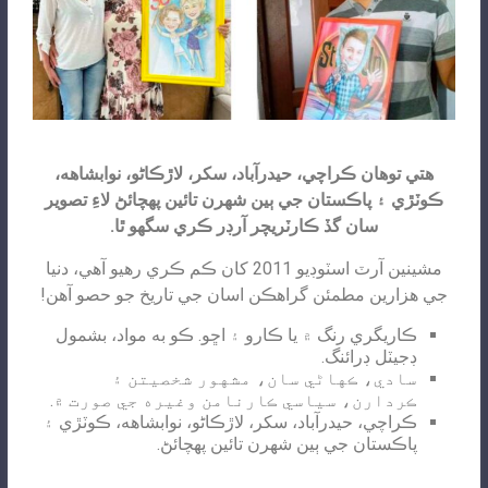
هتي توهان ڪراچي، حيدرآباد، سکر، لاڙڪاڻو، نوابشاهه،
ڪوٽڙي ۽ پاڪستان جي ٻين شهرن تائين پهچائڻ لاءِ تصوير
سان گڏ ڪارٽريچر آرڊر ڪري سگهو ٿا.
مشينين آرٽ اسٽوڊيو 2011 کان ڪم ڪري رهيو آهي، دنيا
جي هزارين مطمئن گراهڪن اسان جي تاريخ جو حصو آهن!
ڪاريگري رنگ ۾ يا ڪارو ۽ اڇو. ڪو به مواد، بشمول
ڊجيٽل ڊرائنگ.
سادي، ڪهاڻي سان، مشهور شخصيتن ۽
ڪردارن، سياسي ڪارنامن وغيره جي صورت ۾.
ڪراچي، حيدرآباد، سکر، لاڙڪاڻو، نوابشاهه، ڪوٽڙي ۽
پاڪستان جي ٻين شهرن تائين پهچائڻ.