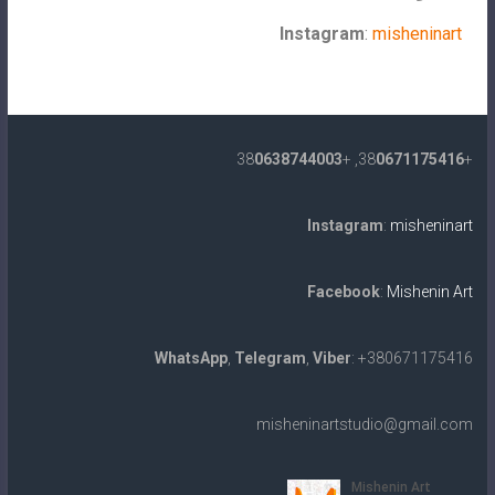
Instagram
:
misheninart
0638744003
, +38
0671175416
+38
Instagram
:
misheninart
Facebook
:
Mishenin Art
WhatsApp
,
Telegram
,
Viber
: +380671175416
misheninartstudio@gmail.com