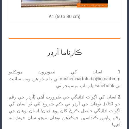
A1 (60 x 80 cm)
ڪارناما آرڊر
1
اسان کي تصويرون موڪليو
misheninartstudio@gmail.com
تي يا سڌو هن ويب سائيٽ
تي Facebook پاپ اپ ميسينجر تي.
2
اسان کي اڳواٽ ادائيگي جي ضرورت آهي (آرڊر جي رقم
جو 50٪). توهان جي آرڊر تي ڪم شروع ٿئي ٿو اسان کي
اڳواٽ ادائيگي حاصل ڪرڻ کان پوءِ. ڌيان! اسان توهان جي
رقم واپس ڪنداسين جيڪڏهن توهان نتيجو سان خوش نه
آهيو!