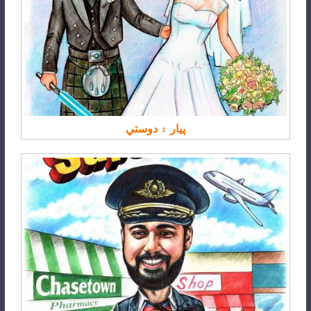
پيار ۽ دوستي