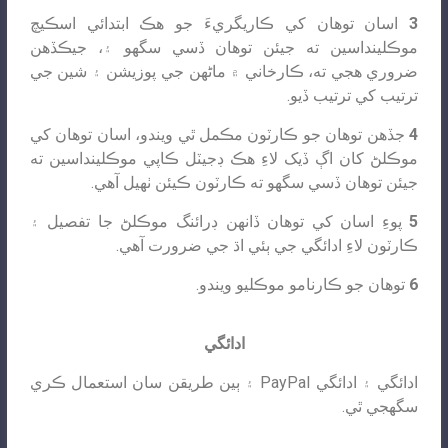
3
اسان توهان کي ڪاريگريءَ جو هڪ ابتدائي اسڪيچ
موڪلينداسين ته جيئن توهان ڏسي سگهو ۽، جيڪڏهن
ضروري هجي ته، ڪارخاني ۾ ماڻهن جي پوزيشن ۽ شين جي
ترتيب کي ترتيب ڏيو.
4
جڏهن توهان جو ڪارٽون مڪمل ٿي ويندو، اسان توهان کي
موڪلڻ کان اڳ ڏيک لاءِ هڪ ڊجيٽل ڪاپي موڪلينداسين ته
جيئن توهان ڏسي سگهو ته ڪارٽون ڪيئن ٺهيل آهي.
5
پوءِ اسان کي توھان ڏانھن ڊرائنگ موڪلڻ جا تفصيل ۽
ڪارٽون لاءِ ادائگي جي ٻئي اڌ جي ضرورت آھي.
6
توھان جو ڪارنامو موڪليو ويندو.
ادائگي
ادائگي ۽ ادائگي PayPal ۽ ٻين طريقن سان استعمال ڪري
سگھجي ٿي.