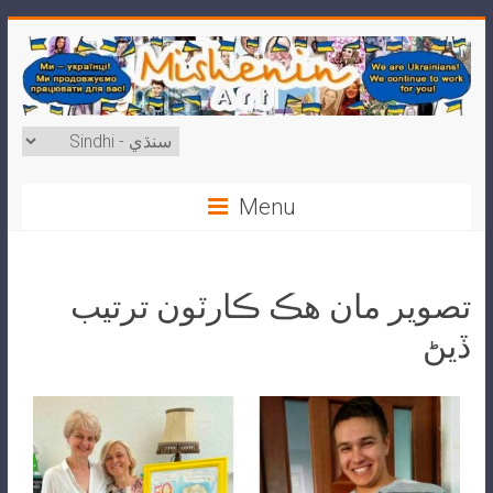
Menu
تصوير مان هڪ ڪارٽون ترتيب
ڏيڻ