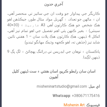
آخري حدون
ڪاريگر جي پيداوار جو وقت ان جي سائيز تي منحصر آهي،
ان ۾ ماڻهن جو تعداد، ۽ گهربل مواد. مثال طور، جيڪڏهن اهو
هڪ شخص جو هڪ ڪارٽون آهي A3 فارميٽ ۾ (30×40
سينٽي) ۽ بغير ڪنهن ٻئي اهم تفصيل جي اهو تمام تيز آهي،
اٽڪل 4 ڏينهن، هڪ ڪارٽون هڪ پلاٽ سان – 1 هفتي تائين.
شايد تيز (جڏهن ته، اهو ڪجهه وڌيڪ مهانگو ٿيندو).
پاڪستان ۾ توهان جي ايڊريس تي ڊرائنگ پهچائڻ ۾ لڳ ڀڳ 9
ڏينهن لڳندا.
اسان سان رابطو ڪريو، اسان هفتي ۾ ست ڏينهن کليل
آهيون
اي ميل
:
misheninartstudio@gmail.com
Whatsapp
: +380671175416
فيسبوڪ
:
Mishenin Art