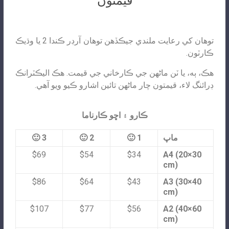
قيمتون
توھان کي رعايت ملندي جيڪڏھن توھان آرڊر ڪندا 2 يا وڌيڪ
ڪارٽون.
هڪ، ٻه، يا ٽن ماڻهن جي ڪارخاني جي قيمت. هڪ اليڪٽرانڪ
ڊرائنگ لاء، قيمتون چار ماڻهن تائين اشارو ڪيو ويو آهي.
ڪارو ۽ اڇو ڪارناما
ماپ
1 🙂
2 🙂
3 🙂
$69
$54
$34
A4 (20×30
cm)
$86
$64
$43
A3 (30×40
cm)
$107
$77
$56
A2 (40×60
cm)