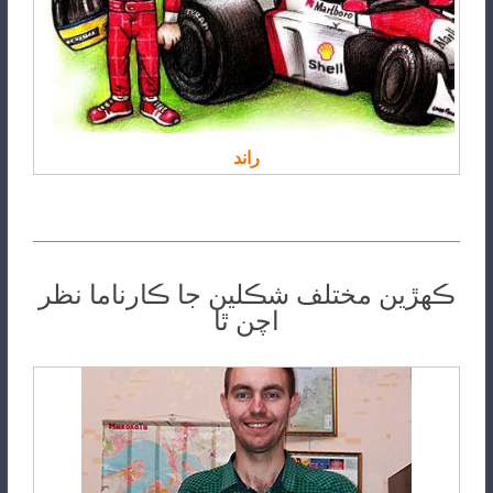
راند
ڪھڙين مختلف شڪلين جا ڪارناما نظر
اچن ٿا