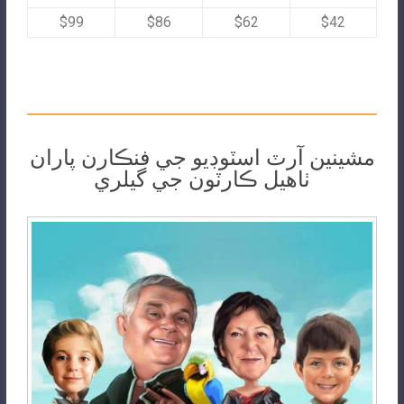
$99
$86
$62
$42
مشينين آرٽ اسٽوڊيو جي فنڪارن پاران
ٺاهيل ڪارٽون جي گيلري