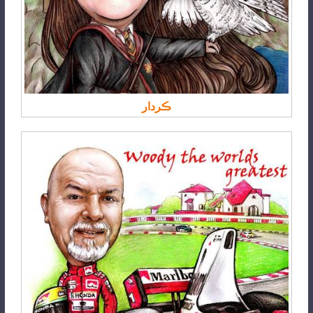
ڪردار