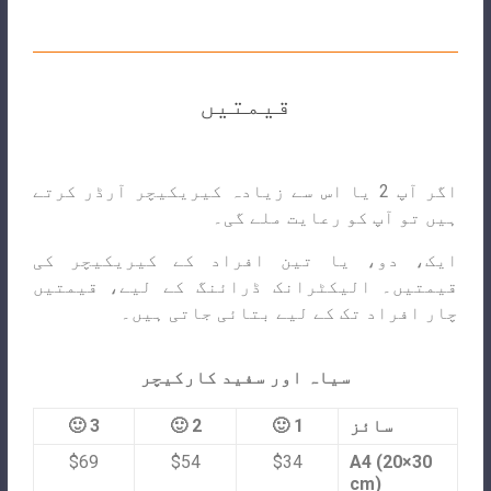
قیمتیں
اگر آپ 2 یا اس سے زیادہ کیریکیچر آرڈر کرتے
ہیں تو آپ کو رعایت ملے گی۔
ایک، دو، یا تین افراد کے کیریکیچر کی
قیمتیں۔ الیکٹرانک ڈرائنگ کے لیے، قیمتیں
چار افراد تک کے لیے بتائی جاتی ہیں۔
سیاہ اور سفید کارکیچر
سائز
1 🙂
2 🙂
3 🙂
$69
$54
$34
A4 (20×30
cm)