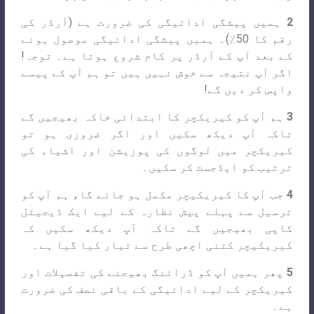
2
ہمیں پیشگی ادائیگی کی ضرورت ہے (آرڈر کی
رقم کا 50٪)۔ ہمیں پیشگی ادائیگی موصول ہونے
کے بعد آپ کے آرڈر پر کام شروع ہوتا ہے۔ توجہ!
اگر آپ نتیجہ سے خوش نہیں ہیں تو ہم آپ کے پیسے
واپس کر دیں گے!
3
ہم آپ کو کیریکچر کا ابتدائی خاکہ بھیجیں گے
تاکہ آپ دیکھ سکیں اور اگر ضروری ہو تو
کیریکچر میں لوگوں کی پوزیشن اور اشیاء کی
ترتیب کو ایڈجسٹ کر سکیں۔
4
جب آپ کا کیریکیچر مکمل ہو جائے گا، ہم آپ کو
ترسیل سے پہلے پیش نظارہ کے لیے ایک ڈیجیٹل
کاپی بھیجیں گے تاکہ آپ دیکھ سکیں کہ
کیریکیچر کتنی اچھی طرح سے تیار کیا گیا ہے۔
5
پھر ہمیں آپ کو ڈرائنگ بھیجنے کی تفصیلات اور
کیریکچر کے لیے ادائیگی کے باقی نصف کی ضرورت
ہے۔