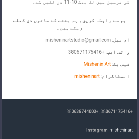
کی ترسیل میں لگ بھگ 10-11 دن لگیں گے۔
ہم سے رابطہ کریں، ہم ہفتے کے ساتوں دن کھلے
رہتے ہیں۔
ای میل
:
misheninartstudio@gmail.com
واٹس ایپ
: +380671175416
فیس بک
:
Mishenin Art
انسٹاگرام
:
misheninart
0638744003
, +38
0671175416
+38
Instagram
:
misheninart