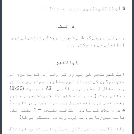
6
آپ کا کیریکیچر بھیجا جائے گا۔
ادائیگی
پے پال اور دیگر طریقوں سے پیشگی ادائیگی اور
ادائیگی کی جا سکتی ہے۔
ڈیڈ لائنز
ایک کیریکچر کی تیاری کا وقت اس کے سائز، اس
میں لوگوں کی تعداد اور مطلوبہ مواد پر منحصر
ہے۔ مثال کے طور پر، اگر یہ A3 فارمیٹ (30×40
سینٹی میٹر) میں ایک شخص کا کیریکیچر ہے اور
بغیر کسی اہم تفصیلات کے یہ بہت تیز ہے، تقریباً
4 دن، پلاٹ کے ساتھ ایک کیریکیچر – 1 ہفتہ تک۔
شاید تیز (تاہم، یہ کچھ زیادہ مہنگا ہو گا).
پاکستان یا ہندوستان میں آپ کے پتے پر ڈرائنگ