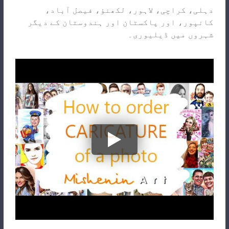
دہلی، کراچی، لاہور، لکھنؤ، فیصل آباد،
کانپور، اور پاکستان اور ہندوستان کے دیگر
شہروں میں ڈیلیوری۔