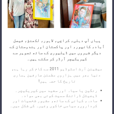
یہاں آپ دہلی، کراچی، لاہور، لکھنؤ، فیصل
آباد، کانپور، اور پاکستان اور ہندوستان کے
دیگر شہروں میں ڈیلیوری کے ساتھ تصویر سے
کیریکیچر آرڈر کر سکتے ہیں۔
میشینن آرٹ اسٹوڈیو 2011 سے کام کر رہا ہے،
دنیا بھر میں ہزاروں مطمئن صارفین ہماری
تاریخ کا حصہ ہیں!
رنگین یا سیاہ اور سفید میں کیریکیچر۔
ڈیجیٹل ڈرائنگ سمیت کوئی بھی مواد۔
سادہ، کہانی کے ساتھ، مشہور شخصیات اور
کرداروں، سیاسی خاکوں وغیرہ کی شکل میں۔