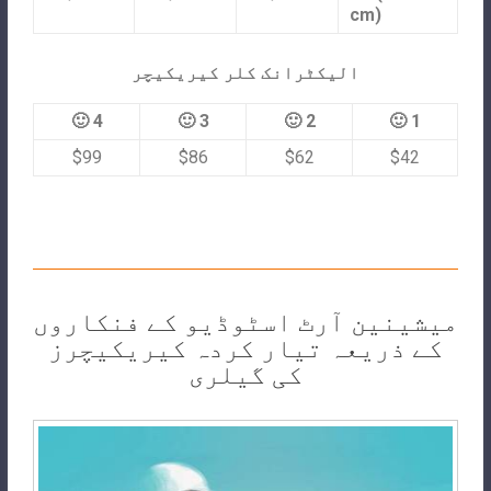
cm)
الیکٹرانک کلر کیریکیچر
4 🙂
3 🙂
2 🙂
1 🙂
$99
$86
$62
$42
میشینین آرٹ اسٹوڈیو کے فنکاروں
کے ذریعہ تیار کردہ کیریکیچرز
کی گیلری