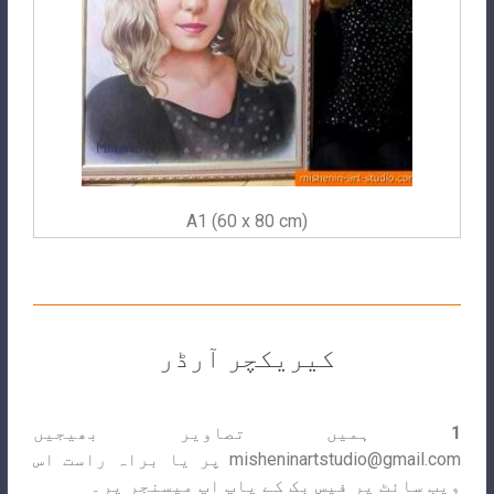
A1 (60 x 80 cm)
کیریکچر آرڈر
1
ہمیں تصاویر بھیجیں
misheninartstudio@gmail.com
پر یا براہ راست اس
ویب سائٹ پر فیس بک کے پاپ اپ میسنجر پر۔