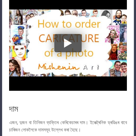
দাম
এজন, দুজন বা তিনিজন ব্যক্তিৰ কেৰিকেচাৰৰ দাম। ইলেক্ট্ৰনিক ড্ৰয়িঙৰ বাবে
চাৰিজন লোকলৈকে দামসমূহ উল্লেখ কৰা হৈছে।