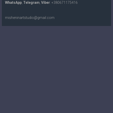
WhatsApp
,
Telegram
,
Viber
: +380671175416
misheninartstudio@gmail.com