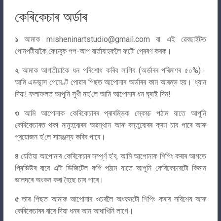
কেৰিকেচাৰ অৰ্ডাৰ
১
আমাক
misheninartstudio@gmail.com
বা এই ৱেবছাইটত
পোনপটীয়াকৈ ফেচবুক পপ-আপ বাৰ্তাবাহকলৈ ফটো প্ৰেৰণ কৰক।
২
আমাক আগতীয়াকৈ ধন পৰিশোধ কৰিব লাগিব (অৰ্ডাৰৰ পৰিমাণৰ ৫০%)।
আমি এডভান্স পেমেণ্ট পোৱাৰ পিছত আপোনাৰ অৰ্ডাৰৰ কাম আৰম্ভ হয়। ধ্যান
দিয়া! ফলাফলত আপুনি সুখী নহ’লে আমি আপোনাৰ ধন ঘূৰাই দিম!
৩
আমি আপোনাক কেৰিকেচাৰৰ প্ৰাৰম্ভিক স্কেচ্চ পঠাম যাতে আপুনি
কেৰিকেচাৰত থকা মানুহবোৰৰ অৱস্থান আৰু বস্তুবোৰৰ ক্ৰম চাব পাৰে আৰু
প্ৰয়োজন হ’লে সামঞ্জস্য কৰিব পাৰে।
৪
যেতিয়া আপোনাৰ কেৰিকেচাৰ সম্পূৰ্ণ হ’ব, আমি আপোনাক শিপিং কৰাৰ আগতে
প্ৰিভিউৰ বাবে এটা ডিজিটেল কপি পঠাম যাতে আপুনি কেৰিকেচাৰটো কিমান
ভালদৰে অংকন কৰা হৈছে চাব পাৰে।
৫
তাৰ পিছত আমাক আপোনাৰ ওচৰলৈ অংকনটো শিপিং কৰাৰ সবিশেষ আৰু
কেৰিকেচাৰৰ বাবে দিয়া ধনৰ আন আধাখিনি লাগে।