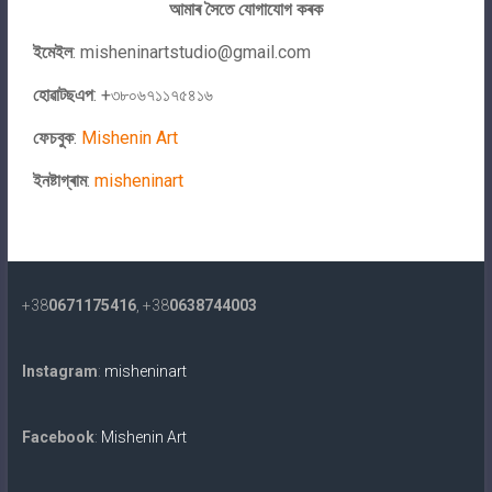
আমাৰ সৈতে যোগাযোগ কৰক
ইমেইল
:
misheninartstudio@gmail.com
হোৱাটছএপ
: +৩৮০৬৭১১৭৫৪১৬
ফেচবুক
:
Mishenin Art
ইনষ্টাগ্ৰাম
:
misheninart
+38
0671175416
, +38
0638744003
Instagram
:
misheninart
Facebook
:
Mishenin Art