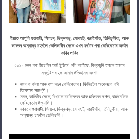
ইয়াত আপুনি গুৱাহাটী, শিলচৰ, ডিব্ৰুগড়, যোৰহাট, বঙাইগাঁও, তিনিচুকীয়া, আৰু
ভাৰতৰ অন্যান্য চহৰলৈ ডেলিভাৰীৰ সৈতে এখন ফটোৰ পৰা কেৰিকেচাৰ অৰ্ডাৰ
কৰিব পাৰিব
২০১১ চনৰ পৰা মিচেনিন আৰ্ট ষ্টুডিঅ’ চলি আহিছে, বিশ্বজুৰি হাজাৰ হাজাৰ
সন্তুষ্ট গ্ৰাহক আমাৰ ইতিহাসৰ অংশ!
ৰঙৰ বা ক’লা আৰু বগা ৰঙৰ কেৰিকেচাৰ। ডিজিটেল অংকনকে ধৰি
যিকোনো সামগ্ৰী।
সৰল, কাহিনীৰ সৈতে, বিখ্যাত ব্যক্তিত্ব আৰু চৰিত্ৰৰ ৰূপত, ৰাজনৈতিক
কেৰিকেচাৰ ইত্যাদি।
ভাৰতৰ গুৱাহাটী, শিলচৰ, ডিব্ৰুগড়, যোৰহাট, বঙাইগাঁও, তিনিচুকীয়া, আৰু
অন্যান্য চহৰলৈ ডেলিভাৰী।