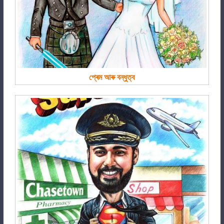
প্ৰেম আৰু বন্ধুত্ব