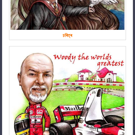
চৰিত্ৰ