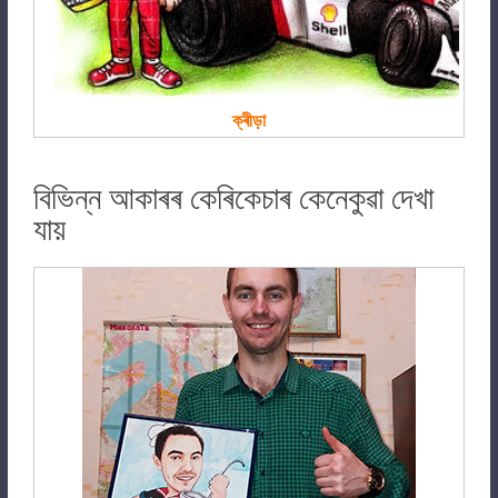
ক্ৰীড়া
বিভিন্ন আকাৰৰ কেৰিকেচাৰ কেনেকুৱা দেখা
যায়