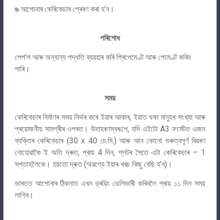
৬
আপোনাৰ কেৰিকেচাৰ প্ৰেৰণ কৰা হ’ব।
পৰিশোধ
পেপ’ল আৰু অন্যান্য পদ্ধতি ব্যৱহাৰ কৰি প্ৰিপেমেণ্ট আৰু পেমেণ্ট কৰিব
পাৰি।
সময়
কেৰিকেচাৰ নিৰ্মাণৰ সময় নিৰ্ভৰ কৰে ইয়াৰ আকাৰ, ইয়াত থকা মানুহৰ সংখ্যা আৰু
প্ৰয়োজনীয় সামগ্ৰীৰ ওপৰত। উদাহৰণস্বৰূপে, যদি এইটো A3 ফৰ্মেটত এজন
ব্যক্তিৰ কেৰিকেচাৰ (30 x 40 চে.মি.) আৰু আন কোনো গুৰুত্বপূৰ্ণ বিৱৰণ
নোহোৱাকৈ ই অতি দ্ৰুত, প্ৰায় 4 দিন, প্লটৰ সৈতে এটা কেৰিকেচাৰ – 1
সপ্তাহলৈকে। হয়তো দ্ৰুত (অৱশ্যে ইয়াৰ খৰচ কিছু বেছি হ’ব)।
ভাৰতত আপোনাৰ ঠিকনাত এখন ড্ৰয়িং ডেলিভাৰী কৰিবলৈ প্ৰায় ১১ দিন সময়
লাগিব।