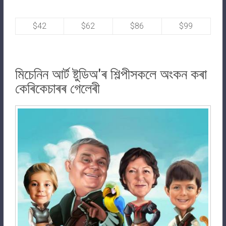
$42
$62
$86
$99
মিচেনিন আৰ্ট ষ্টুডিঅ'ৰ শিল্পীসকলে অংকন কৰা
কেৰিকেচাৰৰ গেলেৰী