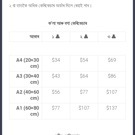
২ বা তাতকৈ অধিক কেৰিকেচাৰ অৰ্ডাৰ দিলে ৰেহাই পাব।
ক’লা আৰু বগা কেৰিকেচাৰ
আকাৰ
১ 👤
২ 👤
৩ 👤
A4 (20×30
$34
$54
$69
cm)
A3 (30×40
$43
$64
$86
cm)
A2 (40×60
$56
$77
$107
cm)
A1 (60×80
$77
$107
$137
cm)