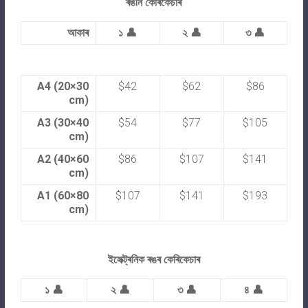
ৰঙীন কেৰিকেচাৰ
আকাৰ
১ 👤
২ 👤
৩ 👤
A4 (20×30
$42
$62
$86
cm)
A3 (30×40
$54
$77
$105
cm)
A2 (40×60
$86
$107
$141
cm)
A1 (60×80
$107
$141
$193
cm)
ইলেক্ট্ৰনিক ৰঙৰ কেৰিকেচাৰ
১ 👤
২ 👤
৩ 👤
৪ 👤