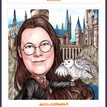
കഥാപാത്രങ്ങൾ