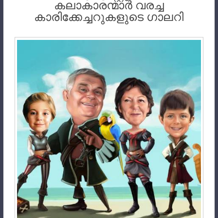
കലാകാരന്മാർ വരച്ച
കാരിക്കേച്ചറുകളുടെ ഗാലറി