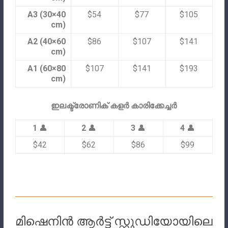
A3 (30×40
$54
$77
$105
cm)
A2 (40×60
$86
$107
$141
cm)
A1 (60×80
$107
$141
$193
cm)
ഇലക്ട്രോണിക് കളർ കാരിക്കേച്ചർ
1
👤
2
👤
3
👤
4
👤
$42
$62
$86
$99
മിഷെനിൻ ആർട്ട് സ്റ്റുഡിയോയിലെ