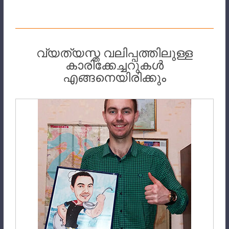
വ്യത്യസ്ത വലിപ്പത്തിലുള്ള
കാരിക്കേച്ചറുകൾ
എങ്ങനെയിരിക്കും