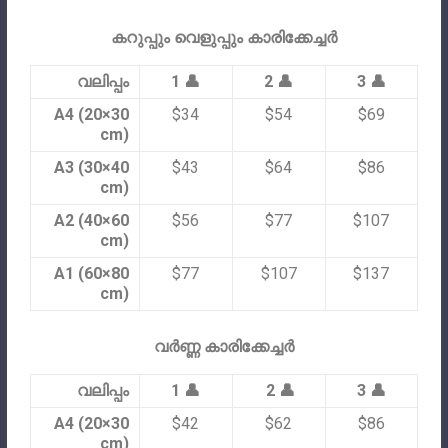
കറുപ്പും വെളുപ്പും കാരിക്കേച്ചർ
വലിപ്പം
1 👤
2 👤
3 👤
A4 (20×30
$34
$54
$69
cm)
A3 (30×40
$43
$64
$86
cm)
A2 (40×60
$56
$77
$107
cm)
A1 (60×80
$77
$107
$137
cm)
വർണ്ണ കാരിക്കേച്ചർ
വലിപ്പം
1 👤
2 👤
3 👤
A4 (20×30
$42
$62
$86
cm)