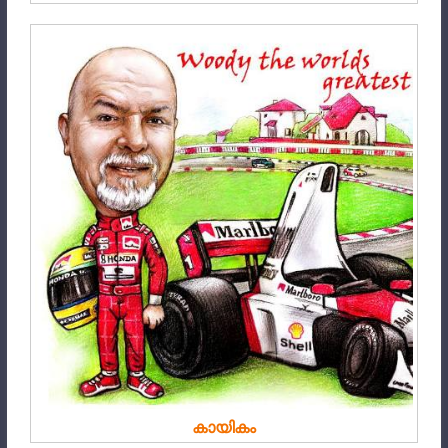
കായികം