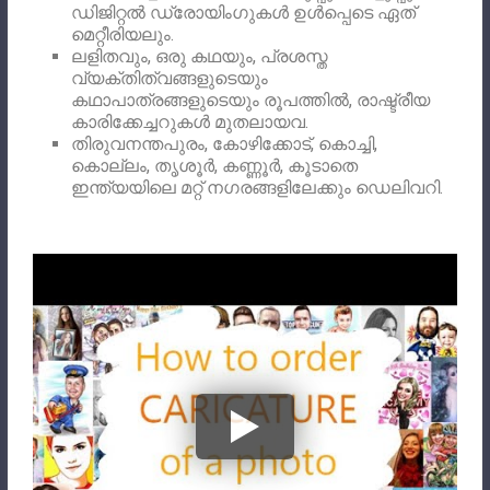
ഡിജിറ്റൽ ഡ്രോയിംഗുകൾ ഉൾപ്പെടെ ഏത്
മെറ്റീരിയലും.
ലളിതവും, ഒരു കഥയും, പ്രശസ്ത
വ്യക്തിത്വങ്ങളുടെയും
കഥാപാത്രങ്ങളുടെയും രൂപത്തിൽ, രാഷ്ട്രീയ
കാരിക്കേച്ചറുകൾ മുതലായവ.
തിരുവനന്തപുരം, കോഴിക്കോട്, കൊച്ചി,
കൊല്ലം, തൃശൂർ, കണ്ണൂർ, കൂടാതെ
ഇന്ത്യയിലെ മറ്റ് നഗരങ്ങളിലേക്കും ഡെലിവറി.