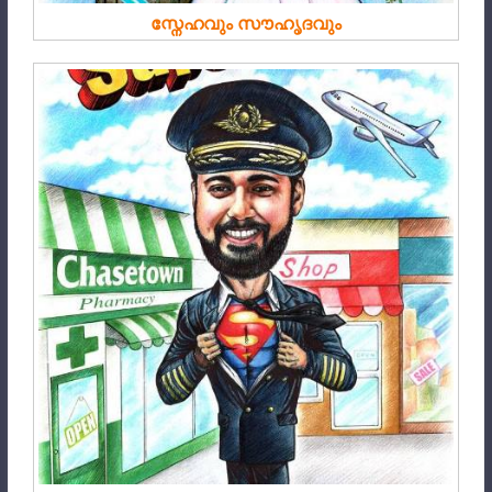
സ്നേഹവും സൗഹൃദവും