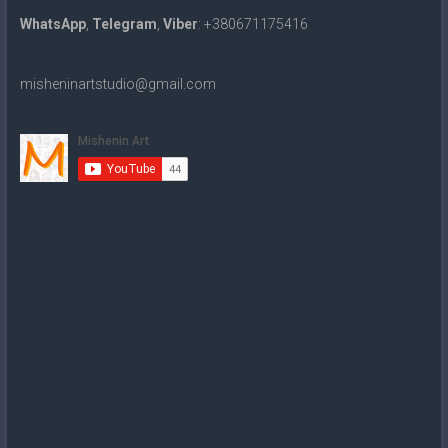
WhatsApp
,
Telegram
,
Viber
: +380671175416
misheninartstudio@gmail.com