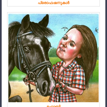
പ്രൊഫഷനുകൾ
ഹോബി