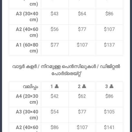
cm)
A3 (30×40
$43
$64
$86
cm)
A2 (40×60
$56
$77
$107
cm)
A1 (60×80
$77
$107
$137
cm)
വാട്ടർ കളർ / നിറമുള്ള പെൻസിലുകൾ / ഡിജിറ്റൽ
പോർട്രെയ്റ്റ്
വലിപ്പം
1 👤
2 👤
3 👤
A4 (20×30
$42
$62
$86
cm)
A3 (30×40
$54
$77
$105
cm)
A2 (40×60
$86
$107
$141