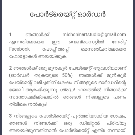
പോർട്രെയ്റ്റ് ഓർഡർ
1
ഞങ്ങൾക്ക്
misheninartstudio@gmail.com
എന്നതിലേക്കോ ഈ വെബ്‌സൈറ്റിൽ നേരിട്ട്
Facebook പോപ്പ്-അപ്പ് മെസഞ്ചറിലേക്കോ
ഫോട്ടോകൾ അയയ്‌ക്കുക.
2
ഞങ്ങൾക്ക് ഒരു മുൻകൂർ പേയ്മെന്റ് ആവശ്യമാണ്
(ഓർഡർ തുകയുടെ 50%). ഞങ്ങൾക്ക് മുൻകൂർ
പേയ്‌മെന്റ് ലഭിച്ചതിന് ശേഷം നിങ്ങളുടെ ഓർഡറിന്റെ
ജോലി ആരംഭിക്കുന്നു. ശ്രദ്ധ! ഫലത്തിൽ നിങ്ങൾക്ക്
സന്തോഷമില്ലെങ്കിൽ ഞങ്ങൾ നിങ്ങളുടെ പണം
തിരികെ നൽകും!
3
നിങ്ങളുടെ പോർട്രെയ്‌റ്റ് പൂർത്തിയാക്കിയ ശേഷം,
ഞങ്ങൾ നിങ്ങൾക്ക് ഒരു ഡിജിറ്റൽ പ്രിവ്യൂ
അയയ്‌ക്കുന്നതിനാൽ പോർട്രെയ്‌റ്റ് എത്ര നന്നായി