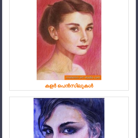
കളർ പെൻസിലുകൾ