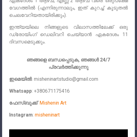
ഏകദേശം 1 ആഴ്ച, എണ്ണ 2 ആഴ്ച വരെ. ഒരുപക്ഷേ
വേഗത്തിൽ (എന്നിരുന്നാലും, ഇത് കുറച്ച് കൂടുതൽ
ചെലവേറിയതായിരിക്കും).
ഇന്ത്യയിലെ നിങ്ങളുടെ വിലാസത്തിലേക്ക് ഒരു
ഡ്രോയിംഗ് ഡെലിവറി ചെയ്യാൻ ഏകദേശം 11
ദിവസമെടുക്കും.
ഞങ്ങളെ ബന്ധപ്പെടുക, ഞങ്ങൾ 24/7
പ്രവർത്തിക്കുന്നു
ഇമെയിൽ
:
misheninartstudio@gmail.com
Whatsapp
: +380671175416
ഫേസ്ബുക്ക്
:
Mishenin Art
Instagram
:
misheninart