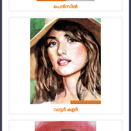
പെൻസിൽ
വാട്ടർ കളർ