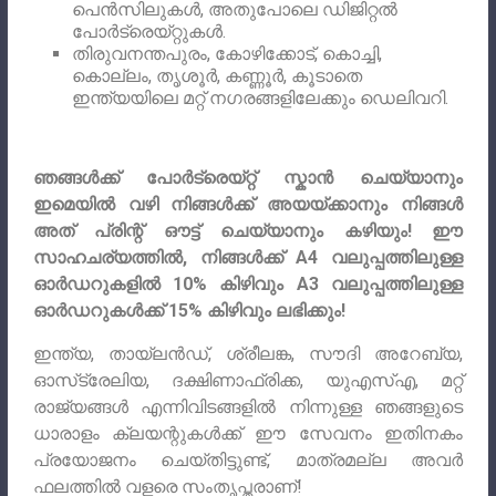
പെൻസിലുകൾ, അതുപോലെ ഡിജിറ്റൽ
പോർട്രെയ്റ്റുകൾ.
തിരുവനന്തപുരം, കോഴിക്കോട്, കൊച്ചി,
കൊല്ലം, തൃശൂർ, കണ്ണൂർ, കൂടാതെ
ഇന്ത്യയിലെ മറ്റ് നഗരങ്ങളിലേക്കും ഡെലിവറി.
ഞങ്ങൾക്ക് പോർട്രെയ്‌റ്റ് സ്കാൻ ചെയ്യാനും
ഇമെയിൽ വഴി നിങ്ങൾക്ക് അയയ്‌ക്കാനും നിങ്ങൾ
അത് പ്രിന്റ് ഔട്ട് ചെയ്യാനും കഴിയും! ഈ
സാഹചര്യത്തിൽ, നിങ്ങൾക്ക് A4 വലുപ്പത്തിലുള്ള
ഓർഡറുകളിൽ 10% കിഴിവും A3 വലുപ്പത്തിലുള്ള
ഓർഡറുകൾക്ക് 15% കിഴിവും ലഭിക്കും!
ഇന്ത്യ, തായ്‌ലൻഡ്, ശ്രീലങ്ക, സൗദി അറേബ്യ,
ഓസ്‌ട്രേലിയ, ദക്ഷിണാഫ്രിക്ക, യുഎസ്എ, മറ്റ്
രാജ്യങ്ങൾ എന്നിവിടങ്ങളിൽ നിന്നുള്ള ഞങ്ങളുടെ
ധാരാളം ക്ലയന്റുകൾക്ക് ഈ സേവനം ഇതിനകം
പ്രയോജനം ചെയ്തിട്ടുണ്ട്, മാത്രമല്ല അവർ
ഫലത്തിൽ വളരെ സംതൃപ്തരാണ്!