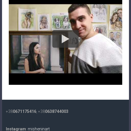
+38
0671175416
, +38
0638744003
Instagram
:
misheninart