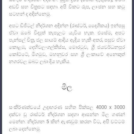
අඩවි සහ චිත්‍රපට සඳහා. අපි විකට රූප, ලාංඡන සහ කටු
සටහන් ද අඳින්නෙමු.
අපට ඩිජිටල් නිදර්ශන අඳින්න (රාස්ටර්, දෛශිකය) ඉන්පසු
ඒවා ඔබේ විද්‍යුත් තැපෑලට යැවිය හැක. එසේම, අපට
පැන්සල් චිත්‍ර, ජල සායම් ආදිය ඇඳිය හැකි අතර, පසුව ඒවා
කොළඹ, දෙහිවල-ගල්කිස්ස, මොරටුව, ශ්‍රී ජයවර්ධනපුර
කෝට්ටේ, මීගමුව, මහනුවර සහ ශ්‍රී ලංකාවේ අනෙකුත්
නගරවල ඔබට ලබා දිය හැකිය.
මිල
සංකීර්ණත්වයේ උදාහරණ සහිත පික්සල 4000 x 3000
දක්වා වූ රාස්ටර් නිදර්ශන සඳහා ආසන්න මිල ගණන්
මෙන්න. නිදර්ශන 5 කින් ඇණවුම් කරන විට, අපි වට්ටම්
ලබා දෙන්නෙමු.