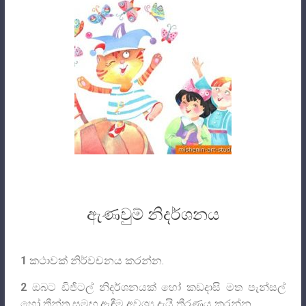
ඇණවුම් නිදර්ශනය
1
කථාවක් නිර්වචනය කරන්න.
2
ඔබට ඩිජිටල් නිදර්ශනයක් හෝ කඩදාසි මත පැන්සල්
හෝ තීන්ත සමඟ ඇඳීම අවශ්‍ය දැයි තීරණය කරන්න.