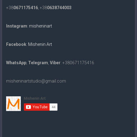
+38
0671175416
, +38
0638744003
Instagram
:
misheninart
Facebook
:
Mishenin Art
WhatsApp
,
Telegram
,
Viber
: +380671175416
misheninartstudio@gmail.com