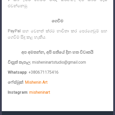
එවන්නෙමු.
ගෙවීම
PayPal සහ වෙනත් ක්රම භාවිතා කර පෙරගෙවුම් සහ
ගෙවීම් සිදු කළ හැකිය.
අප අමතන්න, අපි සතියේ දින හත විවෘතයි
විද්‍යුත් තැපෑල
:
misheninartstudio@gmail.com
Whatsapp
: +380671175416
ෆේස්බුක්
:
Mishenin Art
Instagram
:
misheninart