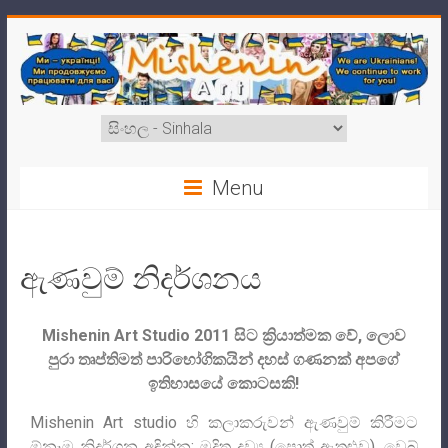
Menu
ඇණවුම් නිදර්ශනය
Mishenin Art Studio 2011 සිට ක්‍රියාත්මක වේ, ලොව
පුරා තෘප්තිමත් පාරිභෝගිකයින් දහස් ගණනක් අපගේ
ඉතිහාසයේ කොටසකි!
Mishenin Art studio හි කලාකරුවන් ඇණවුම් කිරීමට
ඕනෑම නිදර්ශන අඳින්න: මුද්‍රිත ද්‍රව්‍ය (පොත් ඇතුළුව), වෙබ්