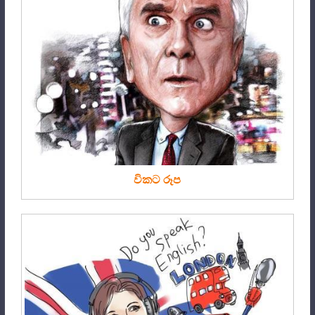
විකට රූප