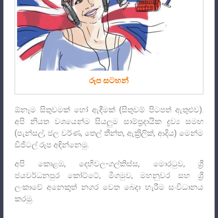
රූප සටහන්
ඕනෑම සිතුවමක් හෝ ඇඳීමක් (සිතුවම් පිටපත් ඇතුළුව).
අපි නියත වශයෙන්ම සියලුම සාම්ප්‍රදායික ද්‍රව්‍ය සමඟ
(පැන්සල්, ජල වර්ණ, තෙල් තීන්ත, ඇක්‍රිලික්, ආදිය) මෙන්ම
ඩිජිටල් රූප අඳින්නෙමු.
අපි කොළඹ, දෙහිවල-ගල්කිස්ස, මොරටුව, ශ්‍රී
ජයවර්ධනපුර කෝට්ටේ, මීගමුව, මහනුවර සහ ශ්‍රී
ලංකාවේ අනෙකුත් නගර වෙත බෙදා හැරීම සංවිධානය
කරමු.