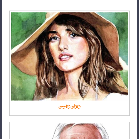
පෝට්රේට්