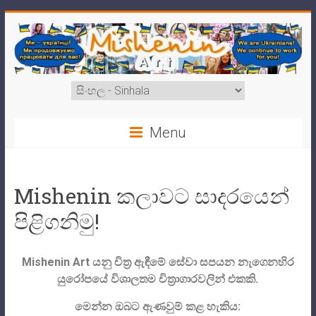
Menu
Mishenin කලාවට සාදරයෙන්
පිළිගනිමු!
Mishenin Art යනු චිත්‍ර ඇඳීමේ සේවා සපයන නැගෙනහිර
යුරෝපයේ විශාලතම චිත්‍රාගාරවලින් එකකි.
මෙන්න ඔබට ඇණවුම් කළ හැකිය: