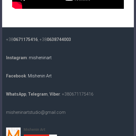
+38
0671175416
, +38
0638744003
Instagram
:
misheninart
Facebook
:
Mishenin Art
WhatsApp
,
Telegram
,
Viber
: +380671175416
misheninartstudio@gmail.com