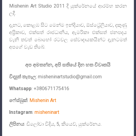
Mishenin Art Studio 2011 දී යුක්රේනයේ ආරම්භ කරන
ලදී.
දැනට, කොළඹ සිට මෙන්ම ඉන්දියාව, ඕස්ට්‍රේලියාව, දකුණු
අප්‍රිකාව, එක්සත් රාජධානිය, ඇමරිකා එක්සත් ජනපදය
වැනි තවත් බොහෝ රටවල සේවාදායකයින්ට දැනටමත්
අපගේ වැඩ තිබේ.
අප අමතන්න, අපි සතියේ දින හත විවෘතයි
විද්‍යුත් තැපෑල
:
misheninartstudio@gmail.com
Whatsapp
: +380671175416
ෆේස්බුක්
:
Mishenin Art
Instagram
:
misheninart
ලිපිනය
: ඩිලෝවා වීදිය, 5, කියෙව්, යුක්රේනය.