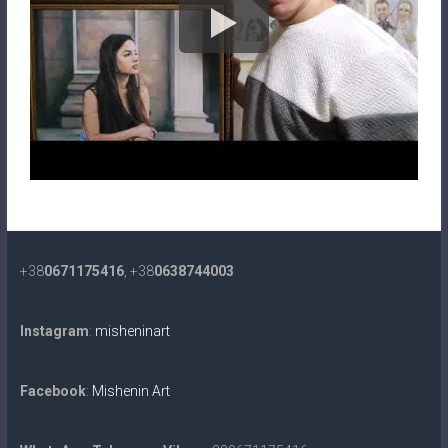
+38
0671175416
, +38
0638744003
Instagram
:
misheninart
Facebook
:
Mishenin Art