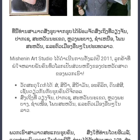
ທີ່ນີ້ທ່ານສາມາດສັ່ງຮູບຈາກຮູບໄດ້ພ້ອມຈັດສົ່ງເຖິງທີ່ວຽງຈັນ,
ປາກເຊ, ສະຫວັນນະເຂດ, ຫຼວງພະບາງ, ຊໍາເຫນືອ, ໂພນ
ສະຫວັນ, ແລະຕົວເມືອງອື່ນໆໃນປະເທດລາວ.
Mishenin Art Studio ໄດ້ດໍາເນີນການຕັ້ງແຕ່ປີ 2011, ລູກຄ້າທີ່
ພໍໃຈຫລາຍພັນຄົນທົ່ວໂລກເປັນສ່ວນຫນຶ່ງຂອງປະຫວັດສາດ
ຂອງພວກເຮົາ!
ວັດສະດຸໃດກໍໄດ້: ສໍ, ສີນ້ຳ, ສີນ້ຳມັນ, ອະຄິລິກ, ດິນສໍສີ,
ເຊັ່ນດຽວກັນກັບຮູບຄົນດິຈິຕອລ.
ສົ່ງເຖິງທີ່ ວຽງຈັນ, ປາກເຊ, ສະຫວັນນະເຂດ, ຫຼວງພະ
ບາງ, ຊຳເໜືອ, ໂພນສະຫວັນ, ແລະຕົວເມືອງອື່ນໆໃນ
ລາວ.
ພວກ​ເຮົາ​ສາ​ມາດ​ສະ​ແກນ​ຮູບ​ຄົນ​, ສົ່ງ​ໃຫ້​ທ່ານ​ໂດຍ​ອີ​ເມລ​໌​,