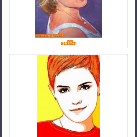
ອະຄິລິກ