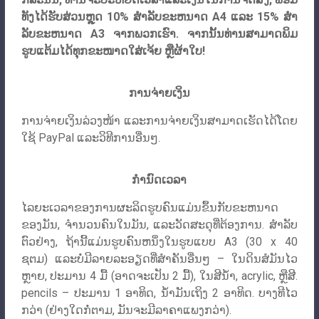
ທັງໄດ້ຮັບສ່ວນຫຼຸດ 10% ສໍາລັບຂະຫນາດ A4 ແລະ 15% ສໍາ
ລັບຂະຫນາດ A3 ຈາກພວກເຮົາ. ຈາກນັ້ນທ່ານສາມາດພິມ
ຮູບແຕ້ມໄດ້ທຸກຂະໜາດໃສ່ເຈ້ຍ ຫຼືຜ້າໃບ!
ການຈ່າຍເງິນ
ການຈ່າຍເງິນລ່ວງໜ້າ ແລະການຈ່າຍເງິນສາມາດເຮັດໄດ້ໂດຍ
ໃຊ້ PayPal ແລະວິທີການອື່ນໆ.
ກຳນົດເວລາ
ໄລຍະເວລາຂອງການຜະລິດຮູບຄົນແມ່ນຂຶ້ນກັບຂະຫນາດ
ຂອງມັນ, ຈໍານວນຄົນໃນມັນ, ແລະວັດສະດຸທີ່ຕ້ອງການ. ສໍາລັບ
ຕົວຢ່າງ, ຖ້ານີ້ແມ່ນຮູບຄົນຫນຶ່ງໃນຮູບແບບ A3 (30 x 40
ຊຕມ) ແລະບໍ່ມີລາຍລະອຽດທີ່ສໍາຄັນອື່ນໆ – ໃນດິນສໍມັນໄວ
ຫຼາຍ, ປະມານ 4 ມື້ (ອາດຈະເປັນ 2 ມື້), ໃນສີນ້ໍາ, acrylic, ຫຼືສີ.
pencils – ປະມານ 1 ອາທິດ, ນ້ໍາມັນເຖິງ 2 ອາທິດ. ບາງທີໄວ
ກວ່າ (ຢ່າງໃດກໍ່ຕາມ, ມັນຈະມີລາຄາແພງກວ່າ).