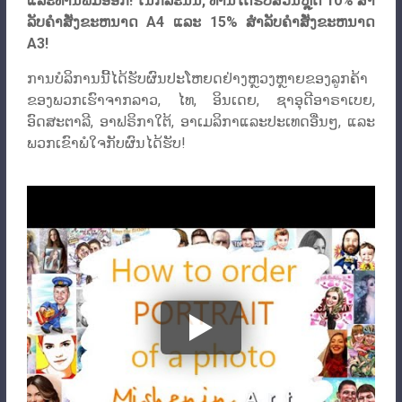
ແລະ​ທ່ານ​ພິມ​ອອກ​! ໃນກໍລະນີນີ້, ທ່ານໄດ້ຮັບສ່ວນຫຼຸດ 10% ສໍາ
ລັບຄໍາສັ່ງຂະຫນາດ A4 ແລະ 15% ສໍາລັບຄໍາສັ່ງຂະຫນາດ
A3!
ການບໍລິການນີ້ໄດ້ຮັບຜົນປະໂຫຍດຢ່າງຫຼວງຫຼາຍຂອງລູກຄ້າ
ຂອງພວກເຮົາຈາກລາວ, ໄທ, ອິນເດຍ, ຊາອຸດີອາຣາເບຍ,
ອົດສະຕາລີ, ອາຟຣິກາໃຕ້, ອາເມລິກາແລະປະເທດອື່ນໆ, ແລະ
ພວກເຂົາພໍໃຈກັບຜົນໄດ້ຮັບ!