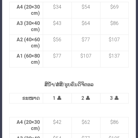
A4 (20×30
$34
$54
$69
cm)
A3 (30×40
$43
$64
$86
cm)
A2 (40×60
$56
$77
$107
cm)
A1 (60×80
$77
$107
$137
cm)
ສີນ້ຳ/ສໍສີ/ຮູບຄົນດິຈິຕອລ
ຂະໜາດ
1 👤
2 👤
3 👤
A4 (20×30
$42
$62
$86
cm)