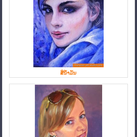
ສີນ້ຳມັນ