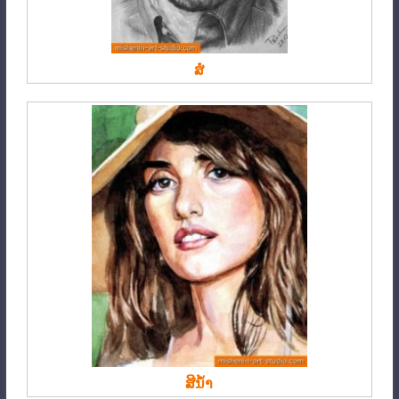
ສໍ
ສີນ້ຳ