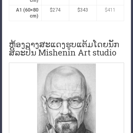
cm)
A1 (60×80
$274
$343
$411
cm)
ຫ້ອງວາງສະແດງຮູບແຕ້ມໂດຍນັກ
ສິລະປິນ Mishenin Art studio