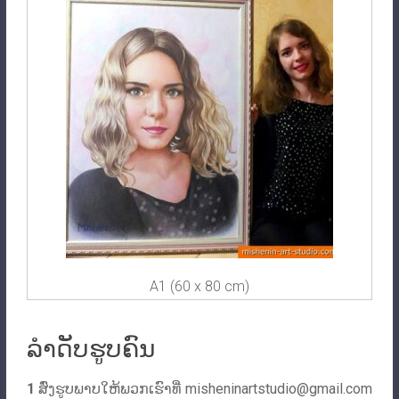
A1 (60 x 80 cm)
ລຳດັບຮູບຄົນ
1
ສົ່ງ​ຮູບ​ພາບ​ໃຫ້​ພວກ​ເຮົາ​ທີ່
misheninartstudio@gmail.com