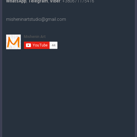
WhatsApp
,
Telegram
,
Viber
: +380671175416
misheninartstudio@gmail.com