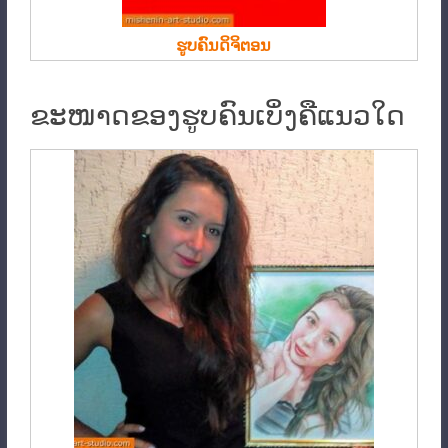
ຮູບຄົນດິຈິຕອນ
ຂະໜາດຂອງຮູບຄົນເບິ່ງຄືແນວໃດ