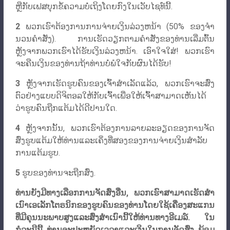
ຫຼື​ກັບ​ເຟ​ສ​ບຸກ​ຂໍ້​ຄວາມ​ບໍ່​ເຖິງ​ໂດຍ​ກົງ​ໃນ​ເວັບ​ໄຊ​ທ​໌​ນີ້​.
2
ພວກເຮົາຕ້ອງການການຈ່າຍເງິນລ່ວງຫນ້າ (50% ຂອງຈໍາ
ນວນຄໍາສັ່ງ). ການເຮັດວຽກຕາມຄໍາສັ່ງຂອງທ່ານເລີ່ມຕົ້ນ
ຫຼັງຈາກພວກເຮົາໄດ້ຮັບເງິນລ່ວງຫນ້າ. ເອົາໃຈໃສ່! ພວກເຮົາ
ຈະຄືນເງິນຂອງທ່ານຖ້າທ່ານບໍ່ພໍໃຈກັບຜົນໄດ້ຮັບ!
3
ຫຼັງຈາກເຮັດຮູບຄົນຂອງເຈົ້າສຳເລັດແລ້ວ, ພວກເຮົາຈະສົ່ງ
ຕົວຢ່າງແບບດິຈິຕອລໃຫ້ກັບເຈົ້າເພື່ອໃຫ້ເຈົ້າສາມາດເຫັນໄດ້
ວ່າຮູບຄົນຖືກແຕ້ມໄດ້ດີປານໃດ.
4
ຫຼັງຈາກນັ້ນ, ພວກເຮົາຕ້ອງການລາຍລະອຽດຂອງການຈັດ
ສົ່ງຮູບແຕ້ມໃຫ້ທ່ານແລະເຄິ່ງທີ່ສອງຂອງການຈ່າຍເງິນສໍາລັບ
ການແຕ້ມຮູບ.
5
ຮູບຂອງທ່ານຈະຖືກສົ່ງ.
ທ່ານຍັງມີທາງເລືອກການຈັດສົ່ງອື່ນ, ພວກເຮົາສາມາດເຮັດສໍາ
ເນົາເອເລັກໂຕຣນິກຂອງຮູບຄົນຂອງທ່ານໂດຍໃຊ້ເຄື່ອງສະແກນ
ທີ່ມີຄຸນນະພາບສູງແລະສົ່ງສໍາເນົານີ້ໃຫ້ທ່ານທາງອີເມລ໌. ໃນ
ກໍລະນີນີ້, ທ່ານຈະປະຫຍັດເວລາແລະເງິນໃນການຈັດສົ່ງ, ພ້ອມ