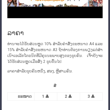
ລາຄາ
ທ່ານຈະໄດ້ຮັບສ່ວນຫຼຸດ 10% ສໍາລັບຄໍາສັ່ງຂະຫນາດ A4 ແລະ
15% ສໍາລັບຄໍາສັ່ງຂະຫນາດ A3 ຖ້າທ່ານຕ້ອງການພຽງແຕ່ສໍາ
ເນົາເອເລັກໂຕຣນິກທີ່ມີຄຸນນະພາບສູງຂອງຮູບຄົນ. ເຈົ້າຍັງຈະ
ໄດ້ຮັບສ່ວນຫຼຸດເມື່ອສັ່ງ 2 ຮູບຂຶ້ນໄປ.
ລາຄາສໍາລັບຮູບຄົນຫນຶ່ງ, ສອງ, ຫຼືສາມຄົນ.
ສໍ
ຂະໜາດ
1 👤
2 👤
3 👤