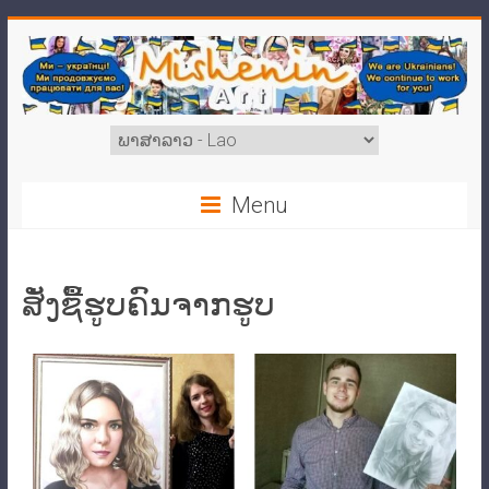
Menu
ສັ່ງຊື້ຮູບຄົນຈາກຮູບ