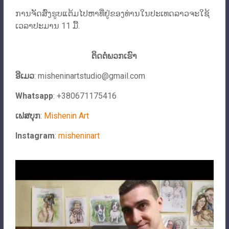
ການຈັດສົ່ງຮູບແຕ້ມໄປຫາທີ່ຢູ່ຂອງທ່ານໃນປະເທດລາວຈະໃຊ້
ເວລາປະມານ 11 ມື້.
ຕິດ​ຕໍ່​ພວກ​ເຮົາ
ອີເມວ
:
misheninartstudio@gmail.com
Whatsapp
: +380671175416
ເຟສບຸກ
:
Mishenin Art
Instagram
:
misheninart