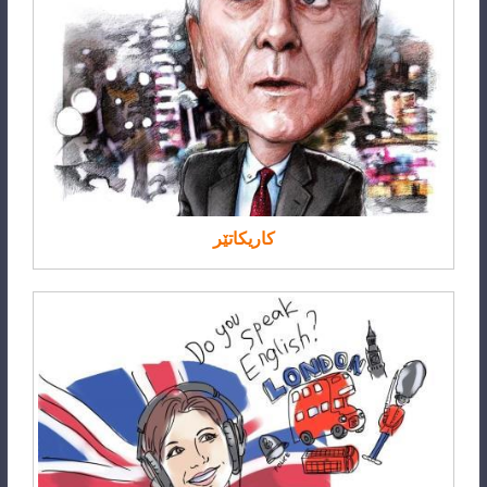
کاریکاتێر