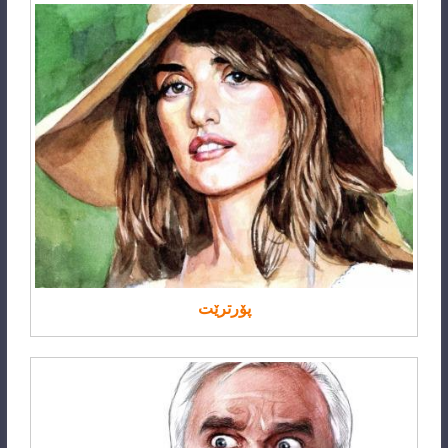
پۆرترێت