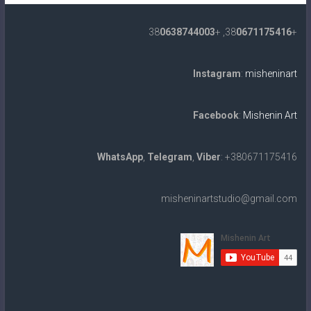
0638744003
, +38
0671175416
+38
Instagram
:
misheninart
Facebook
:
Mishenin Art
WhatsApp
,
Telegram
,
Viber
: +380671175416
misheninartstudio@gmail.com