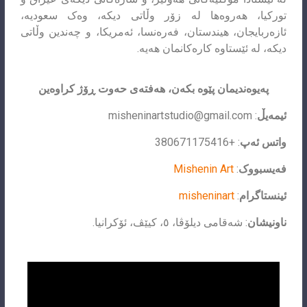
تورکیا، هەروەها لە زۆر وڵاتی دیکە، وەک سعودیە،
ئازەربایجان، هیندستان، فەرەنسا، ئەمریکا، و چەندین وڵاتی
دیکە، لە ئێستاوە کارەکانمان هەیە.
پەیوەندیمان پێوە بکەن، هەفتەی حەوت ڕۆژ کراوەین
ئیمەیڵ
:
misheninartstudio@gmail.com
واتس ئەپ
: +380671175416
فەیسبووک
:
Mishenin Art
ئینستاگرام
:
misheninart
ناونیشان
: شەقامی دیلۆڤا، ٥، کیێڤ، ئۆکرانیا.