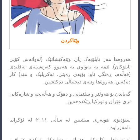
وێناکردن
هەروەها هەر تابلۆیەک یان وێنەکێشانێک (لەوانەش کۆپی
تابلۆکان). ئێمە بە تەواوی بە هەموو کەرەستەی تەقلیدی
(قەڵەم، ڕەنگی ئاو، بۆیەی زەیتی، ئەکریلیک و هتد) کار
دەکەین، هەروەها وێنەی دیجیتاڵی دەکێشین.
گەیاندن بۆ هەولێر و سلێمانی و دهۆک و هەڵەبجە و شارەکانی
تری عێراق و تورکیا ڕێکدەخەین.
ستۆدیۆی هونەری میشنین لە ساڵی ٢٠١١ لە ئۆکرانیا
دامەزراوە.
لە ئێستادا موکلیەکانی هەولێر، و شارەکانی دیکەی عێراق و