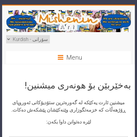
Menu
بەخێربێن بۆ هونەری میشنین!
میشنین ئارت یەکێکە لە گەورەترین ستۆدیۆکانی ئەوروپای
ڕۆژهەڵات کە خزمەتگوزاری وێنەکێشان پێشکەش دەکات.
لێرە دەتوانن داوا بکەن: