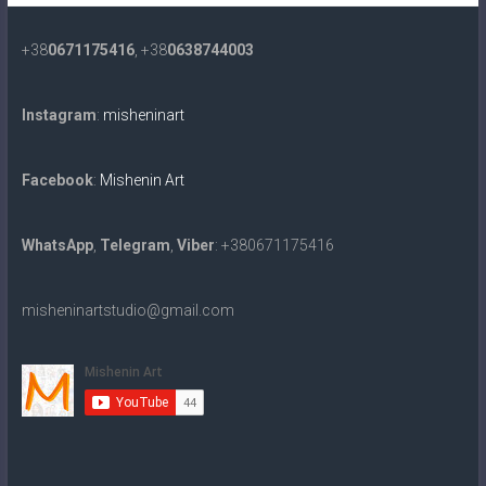
+38
0671175416
, +38
0638744003
Instagram
:
misheninart
Facebook
:
Mishenin Art
WhatsApp
,
Telegram
,
Viber
: +380671175416
misheninartstudio@gmail.com