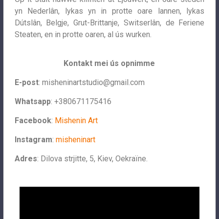
yn Nederlân, lykas yn in protte oare lannen, lykas
Dútslân, Belgje, Grut-Brittanje, Switserlân, de Feriene
Steaten, en in protte oaren, al ús wurken.
Kontakt mei ús opnimme
E-post
:
misheninartstudio@gmail.com
Whatsapp
: +380671175416
Facebook
:
Mishenin Art
Instagram
:
misheninart
Adres
: Dilova strjitte, 5, Kiev, Oekraïne.