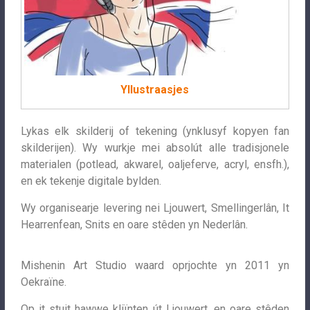
Yllustraasjes
Lykas elk skilderij of tekening (ynklusyf kopyen fan
skilderijen). Wy wurkje mei absolút alle tradisjonele
materialen (potlead, akwarel, oaljeferve, acryl, ensfh.),
en ek tekenje digitale bylden.
Wy organisearje levering nei Ljouwert, Smellingerlân, It
Hearrenfean, Snits en oare stêden yn Nederlân.
Mishenin Art Studio waard oprjochte yn 2011 yn
Oekraïne.
Op it stuit hawwe kliïnten út Ljouwert, en oare stêden