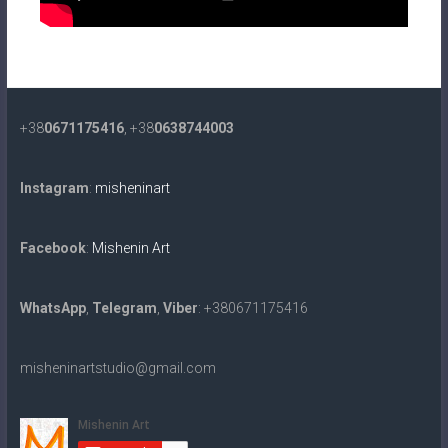
+38
0671175416
, +38
0638744003
Instagram
:
misheninart
Facebook
:
Mishenin Art
WhatsApp
,
Telegram
,
Viber
: +380671175416
misheninartstudio@gmail.com