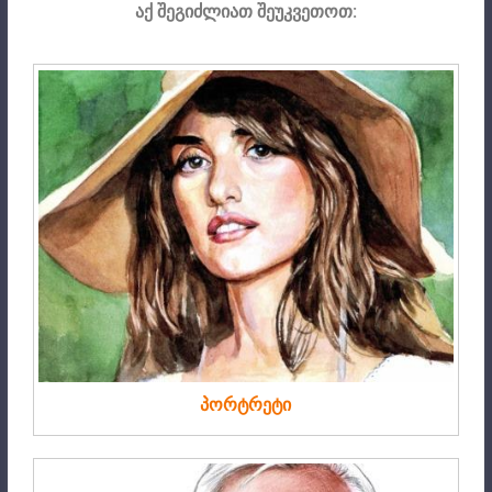
აქ შეგიძლიათ შეუკვეთოთ:
პორტრეტი