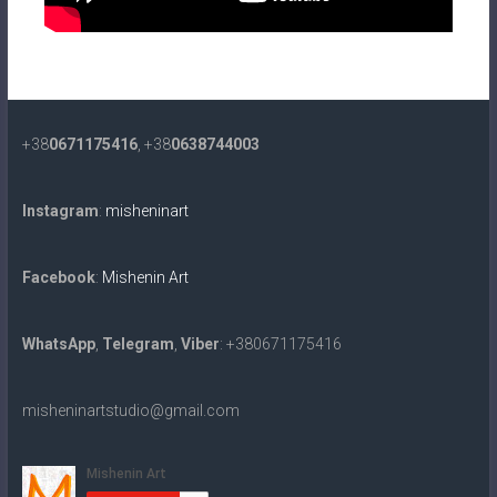
+38
0671175416
, +38
0638744003
Instagram
:
misheninart
Facebook
:
Mishenin Art
WhatsApp
,
Telegram
,
Viber
: +380671175416
misheninartstudio@gmail.com