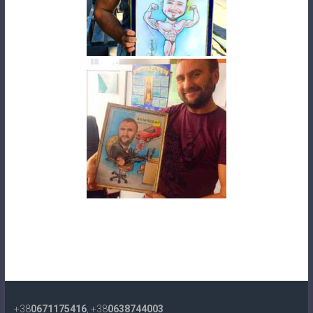
+38
0671175416
, +38
0638744003