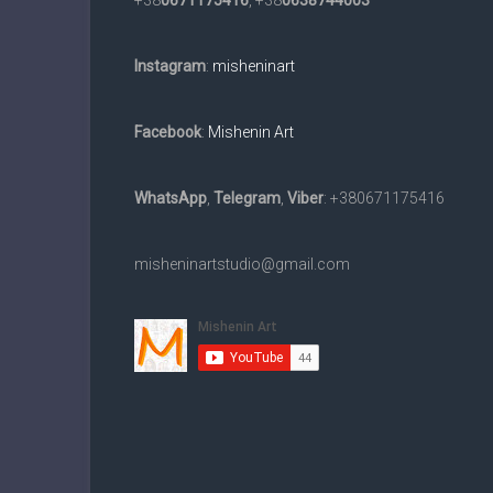
+38
0671175416
, +38
0638744003
Instagram
:
misheninart
Facebook
:
Mishenin Art
WhatsApp
,
Telegram
,
Viber
: +380671175416
misheninartstudio@gmail.com