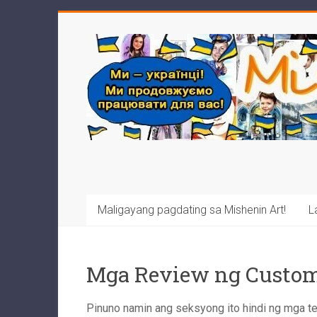
Skip
to
Mishenin
content
Art
Виконання
портретів
з
фото,
шаржів,
карикатур,
будь-
Maligayang pagdating sa Mishenin Art!
L
яких
ілюстрацій
та
Mga Review ng Custo
картин
традиційними
Pinuno namin ang seksyong ito hindi ng mga t
матеріалами