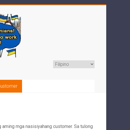
Choose
a
language
Customer
g aming mga nasisiyahang customer. Sa tulong