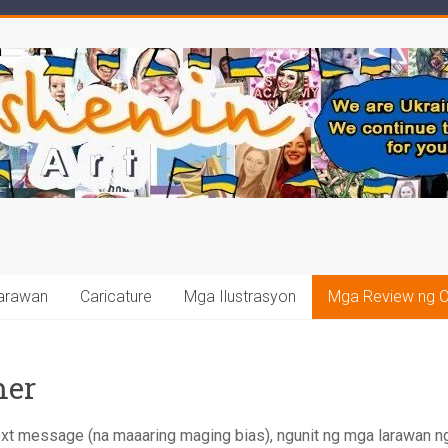
arawan
Caricature
Mga Ilustrasyon
Mga Review ng 
mer
ext message (na maaaring maging bias), ngunit ng mga larawan n