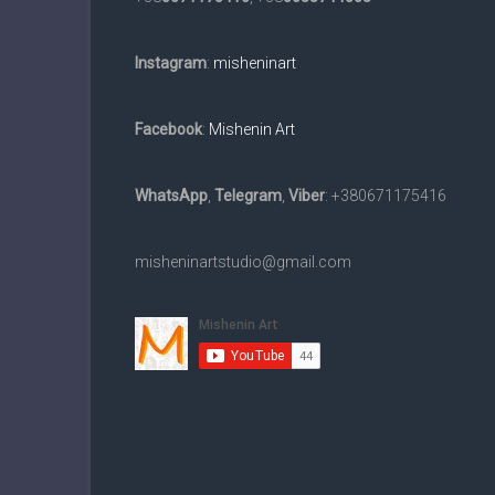
та
в
Instagram
:
misheninart
електронному
вигляді
на
Facebook
:
Mishenin Art
замовлення.
Доставка
WhatsApp
,
Telegram
,
Viber
: +380671175416
по
всьому
світу.
misheninartstudio@gmail.com