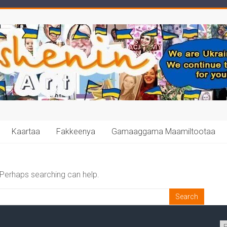
Kaartaa
Fakkeenya
Gamaaggama Maamiltootaa
. Perhaps searching can help.
C