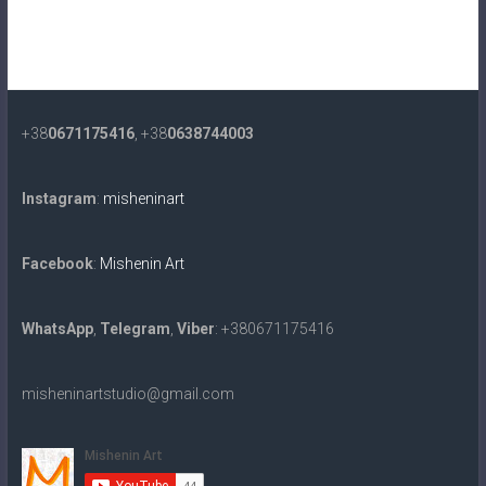
+38
0671175416
, +38
0638744003
Instagram
:
misheninart
Facebook
:
Mishenin Art
WhatsApp
,
Telegram
,
Viber
: +380671175416
misheninartstudio@gmail.com