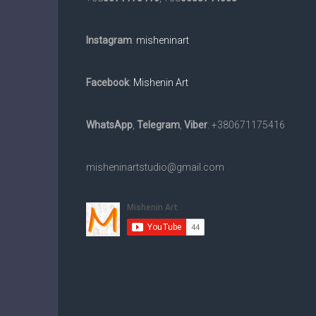
та
в
Instagram
:
misheninart
електронному
вигляді
на
Facebook
:
Mishenin Art
замовлення.
Доставка
WhatsApp
,
Telegram
,
Viber
: +380671175416
по
всьому
світу.
misheninartstudio@gmail.com