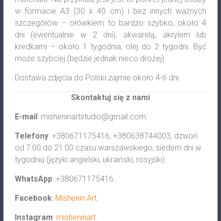
w formacie A3 (30 x 40 cm) i bez innych ważnych
szczegółów – ołówkiem to bardzo szybko, około 4
dni (ewentualnie w 2 dni), akwarelą, akrylem lub
kredkami – około 1 tygodnia, olej do 2 tygodni. Być
może szybciej (będzie jednak nieco drożej).
Dostawa zdjęcia do Polski zajmie około 4-6 dni.
Skontaktuj się z nami
E-mail
:
misheninartstudio@gmail.com
Telefony
: +380671175416, +380638744003, dzwoń
od 7:00 do 21:00 czasu warszawskiego, siedem dni w
tygodniu (języki angielski, ukraiński, rosyjski).
WhatsApp
: +380671175416.
Facebook
:
Mishenin Art
.
Instagram
:
misheninart
.