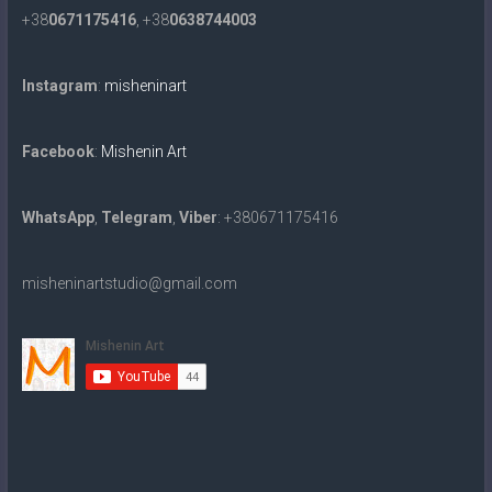
+38
0671175416
, +38
0638744003
Instagram
:
misheninart
Facebook
:
Mishenin Art
WhatsApp
,
Telegram
,
Viber
: +380671175416
misheninartstudio@gmail.com