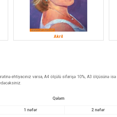
Akril
urətinə ehtiyacınız varsa, A4 ölçülü sifarişə 10%, A3 ölçüsünə is
edəcəksiniz.
Qələm
1 nəfər
2 nəfər