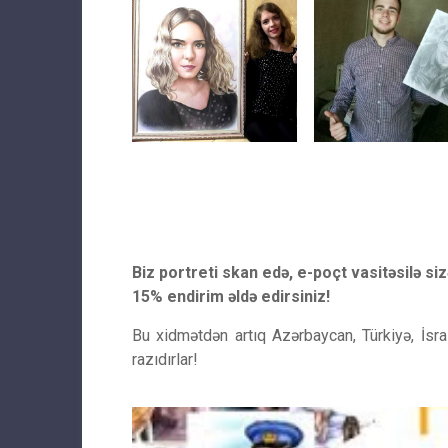
Biz portreti skan edə, e-poçt vasitəsilə siz
15% endirim əldə edirsiniz!
Bu xidmətdən artıq Azərbaycan, Türkiyə, İsra
razıdırlar!