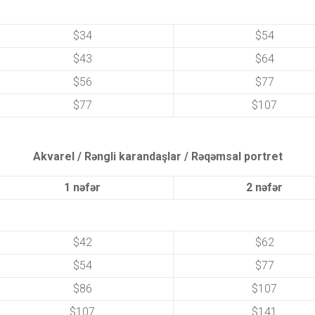
$34
$54
$43
$64
$56
$77
$77
$107
Akvarel / Rəngli karandaşlar / Rəqəmsal portret
1 nəfər
2 nəfər
$42
$62
$54
$77
$86
$107
$107
$141