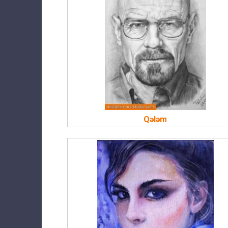
Qələm