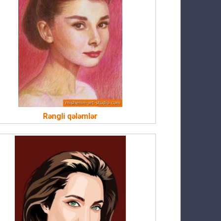
Rəngli qələmlər