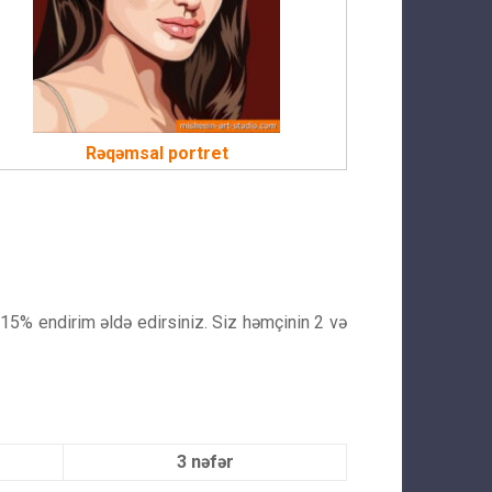
Rəqəmsal portret
ə 15% endirim əldə edirsiniz. Siz həmçinin 2 və
3 nəfər