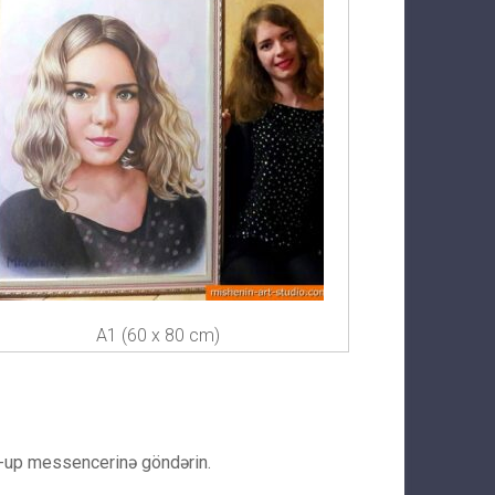
A1 (60 x 80 cm)
p-up messencerinə göndərin.