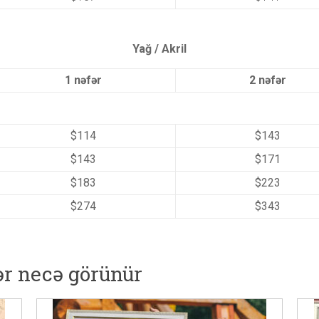
Yağ / Akril
1 nəfər
2 nəfər
$114
$143
$143
$171
$183
$223
$274
$343
lər necə görünür