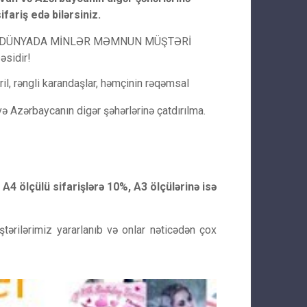
ifariş edə bilərsiniz.
stərir, DÜNYADA MİNLƏR MƏMNUN MÜŞTƏRİ
səsidir!
kril, rəngli karandaşlar, həmçinin rəqəmsal
ə Azərbaycanın digər şəhərlərinə çatdırılma.
 A4 ölçülü sifarişlərə 10%, A3 ölçülərinə isə
tərilərimiz yararlanıb və onlar nəticədən çox