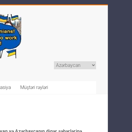
trasiya
Müştəri rəyləri
rvan və Azərbaycanın digər şəhərlərinə