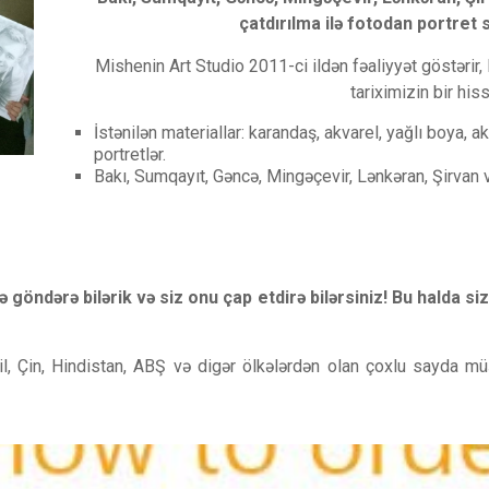
çatdırılma ilə fotodan portret s
Mishenin Art Studio 2011-ci ildən fəaliyyət gö
tariximizin bir his
İstənilən materiallar: karandaş, akvarel, yağlı boya, a
portretlər.
Bakı, Sumqayıt, Gəncə, Mingəçevir, Lənkəran, Şirvan v
ə göndərə bilərik və siz onu çap etdirə bilərsiniz! Bu halda siz
il, Çin, Hindistan, ABŞ və digər ölkələrdən olan çoxlu sayda müş