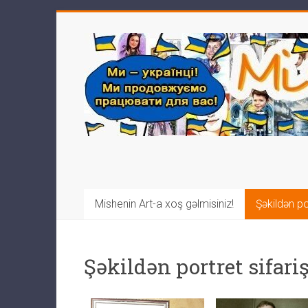
Mishenin Art-a xoş gəlmisiniz!
Şəkildən por
Şəkildən portret sifariş