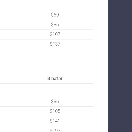
$69
$86
$107
$137
3 nəfər
$86
$105
$141
$193