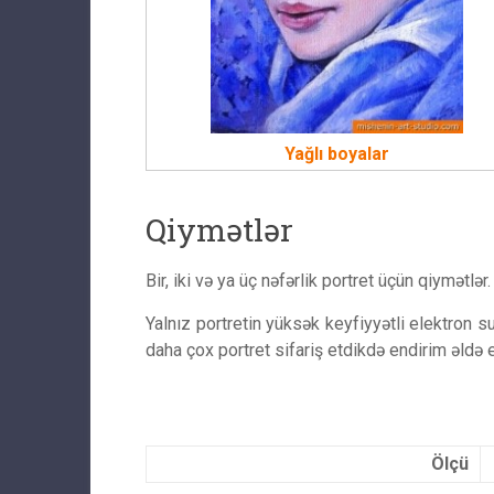
Yağlı boyalar
Qiymətlər
Bir, iki və ya üç nəfərlik portret üçün qiymətlər.
Yalnız portretin yüksək keyfiyyətli elektron s
daha çox portret sifariş etdikdə endirim əldə 
Ölçü