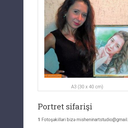
A3 (30 x 40 cm)
Portret sifarişi
1
Fotoşəkilləri bizə
misheninartstudio@gmail