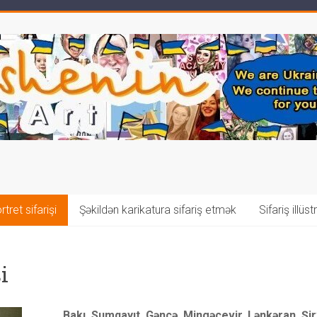
tret sifarişi
Şəkildən karikatura sifariş etmək
Sifariş illüs
i
Bakı, Sumqayıt, Gəncə, Mingəçevir, Lənkəran, Şi