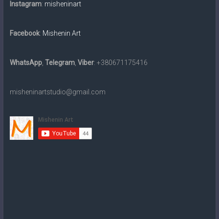
картин
Instagram
:
misheninart
традиційними
матеріалами
Facebook
:
Mishenin Art
та
в
електронному
WhatsApp
,
Telegram
,
Viber
: +380671175416
вигляді
на
misheninartstudio@gmail.com
замовлення.
Доставка
по
всьому
світу.