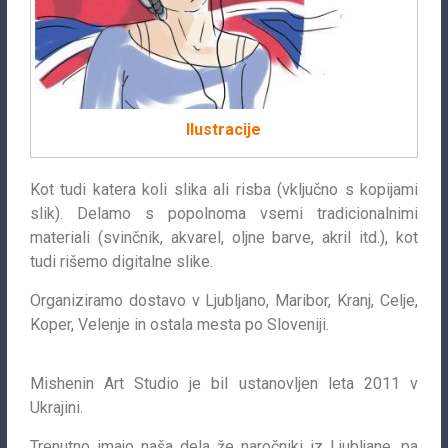
Ilustracije
Kot tudi katera koli slika ali risba (vključno s kopijami
slik). Delamo s popolnoma vsemi tradicionalnimi
materiali (svinčnik, akvarel, oljne barve, akril itd.), kot
tudi rišemo digitalne slike.
Organiziramo dostavo v Ljubljano, Maribor, Kranj, Celje,
Koper, Velenje in ostala mesta po Sloveniji.
Mishenin Art Studio je bil ustanovljen leta 2011 v
Ukrajini.
Trenutno imajo naša dela že naročniki iz Ljubljane, pa