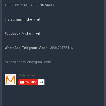
+38
0671175416
, +38
0638744003
Instagram
:
misheninart
Facebook
:
Mishenin Art
WhatsApp
,
Telegram
,
Viber
: +380671175416
misheninartstudio@gmail.com