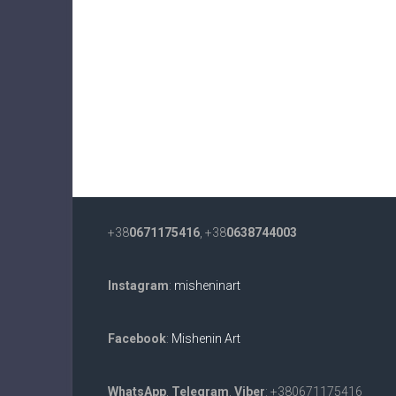
+38
0671175416
, +38
0638744003
Instagram
:
misheninart
Facebook
:
Mishenin Art
WhatsApp
,
Telegram
,
Viber
: +380671175416