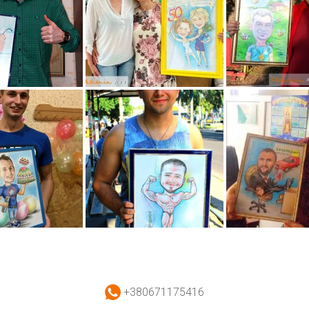
+380671175416