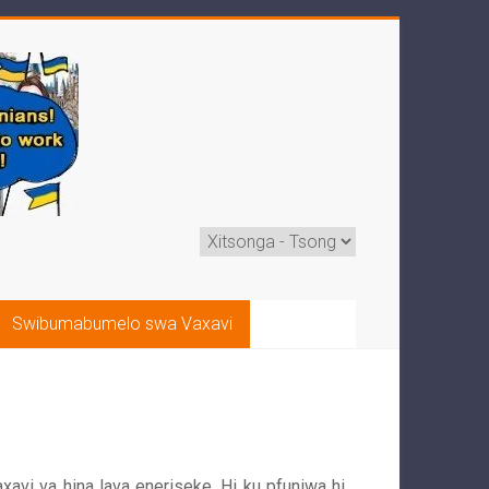
Swibumabumelo swa Vaxavi
xavi va hina lava eneriseke. Hi ku pfuniwa hi