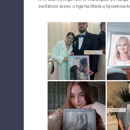
swifaniso leswi, u nga ha tlhela u tiyisekisa 