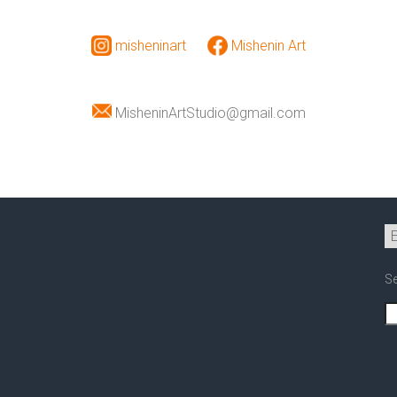
misheninart
Mishenin Art
MisheninArtStudio@gmail.com
S