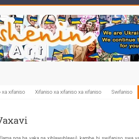
 xa xifaniso
Xifaniso xa xifaniso xa xifaniso
Swifaniso
Vaxavi
 (lama nga ha vaka na xihlawuhlawu), kambe hi swifaniso swa va