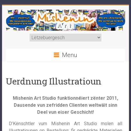
Menu
Uerdnung Illustratioun
Mishenin Art Studio funktionnéiert zënter 2011,
Dausende vun zefridden Clienten weltwäit sinn
Deel vun eiser Geschicht!
D’Kënschtler vum Mishenin Art Studio molen all
Illustratiounen op Bestellung: fir gedréckte Materialien