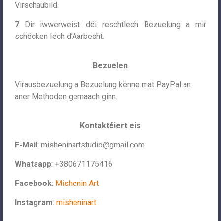
Virschaubild.
7
Dir iwwerweist déi reschtlech Bezuelung a mir
schécken Iech d’Aarbecht.
Bezuelen
Virausbezuelung a Bezuelung kënne mat PayPal an
aner Methoden gemaach ginn.
Kontaktéiert eis
E-Mail
:
misheninartstudio@gmail.com
Whatsapp
: +380671175416
Facebook
:
Mishenin Art
Instagram
:
misheninart