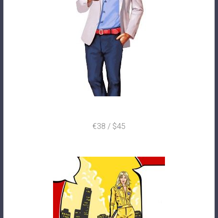
€38 / $45