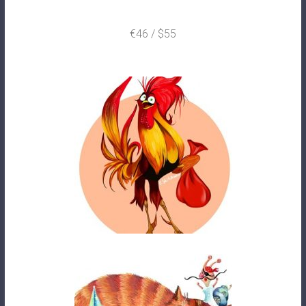
€46 / $55