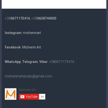
+38
0671175416
, +38
0638744003
Instagram
:
misheninart
Facebook
:
Mishenin Art
WhatsApp
,
Telegram
,
Viber
: +380671175416
misheninartstudio@gmail.com