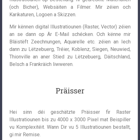
(och Bicher), Websäiten a Filmer. Mir zéien och
Karikaturen, Logoen a Skizzen.
Mir kënnen digital Illustratiounen (Raster, Vector) zéien
an se dann op Är E-Mail schécken. Och kënne mir
Bläistëft Zeechnungen, Aquarelle etc. zéien an Iech
dann zu Lëtzebuerg, Tréier, Koblenz, Siegen, Neuwied,
Thionville an aner Stied zu Lëtzebuerg, Däitschland,
Belsch a Frankräich liwweren.
Präisser
Hei sinn déi geschätzte Präisser fir Raster
Illustratiounen bis zu 4000 x 3000 Pixel mat Beispiller
vu Komplexitéit. Wann Dir vu 5 Illustratiounen bestallt,
gi mir Remise.