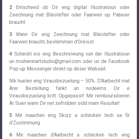
2
Entscheed ob Dir eng digital Illustratioun oder
Zeechnung mat Bläistëfter oder Faarwen op Pabeier
braucht.
3
Wann Dir eng Zeechnung mat Bläistëfter oder
Faarwen braucht, bestëmmen d’Gréisst.
4
Schéckt eis eng Beschreiwung vun der Illustratioun
un
misheninartstudio@gmail.com
oder un de Facebook
Pop-up Messenger direkt op dëser Websäit.
Mir huelen eng Virausbezuelung – 50%. D’Aarbecht mat
Ärer Bestellung fänkt un nodeems Dir e
Virausbezuelung kritt. Opgepasst! Mir rembourséieren
Är Suen wann Dir net zefridden sidd mam Resultat!
5
Mir maachen eng Skizz a schécken Iech se fir
d’Zustimmung.
6
Mir maachen d’Aarbecht a schécken Iech eng