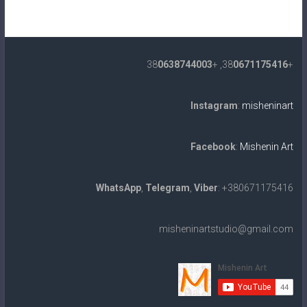
0638744003
, +38
0671175416
+38
Instagram
:
misheninart
Facebook
:
Mishenin Art
WhatsApp
,
Telegram
,
Viber
: +380671175416
misheninartstudio@gmail.com