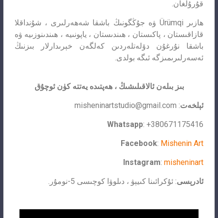
قۇرۇلغان.
ھازىر Ürümqi ۋە جۇڭگونىڭ باشقا شەھەرلىرى ، شۇنداقلا
قازاقىستان ، پاكىستان ، ھىندىستان ، ياپونىيە ، ھىندىنوزىيە ۋە
باشقا نۇرغۇن دۆلەتلەردىن كەلگەن خېرىدارلار بىزنىڭ
ئەسەرلىرىمىزگە ئىگە بولدى.
بىز بىلەن ئالاقىلىشىڭ ، ھەپتىدە يەتتە كۈن ئوچۇق
ئېلخەت
:
misheninartstudio@gmail.com
Whatsapp
: +380671175416
Facebook
:
Mishenin Art
Instagram
:
misheninart
ئادرېسى
: ئۇكرائىنا كىيېۋ ، دىلوۋا كوچىسى 5-نومۇر.