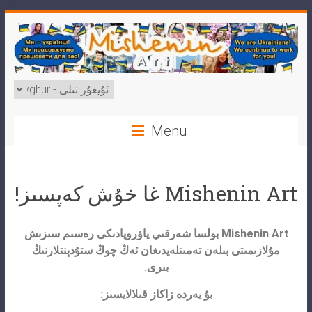
Menu
Mishenin Art غا خۇش كەپسىز!
Mishenin Art بولسا شەرقىي ياۋروپادىكى رەسىم سىزىش
مۇلازىمىتى بىلەن تەمىنلەيدىغان ئەڭ چوڭ ستۇدېنتلارنىڭ
بىرى.
بۇ يەردە زاكاز قىلالايسىز: