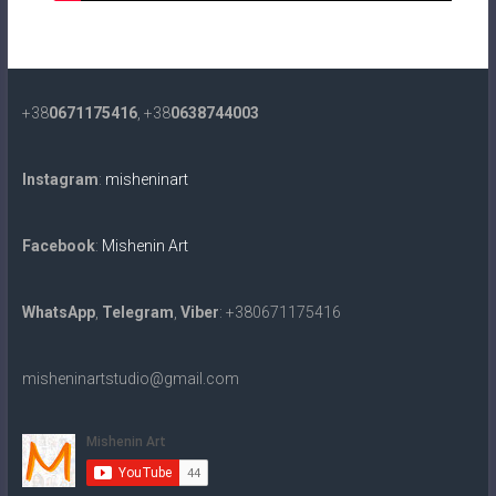
+38
0671175416
, +38
0638744003
Instagram
:
misheninart
Facebook
:
Mishenin Art
WhatsApp
,
Telegram
,
Viber
: +380671175416
misheninartstudio@gmail.com