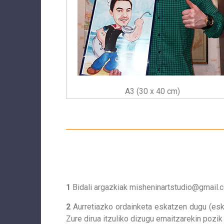
A3 (30 x 40 cm)
1
Bidali argazkiak
misheninartstudio@gmail.
2
Aurretiazko ordainketa eskatzen dugu (esk
Zure dirua itzuliko dizugu emaitzarekin pozi