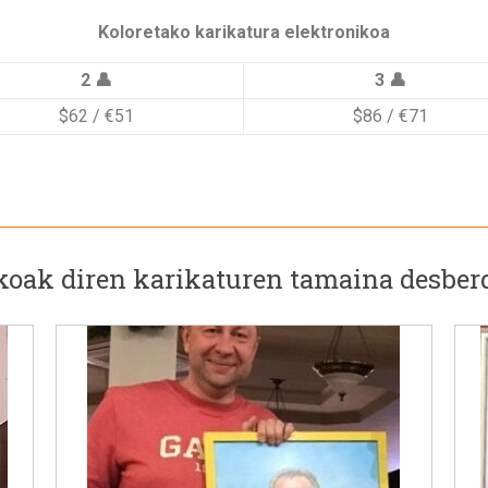
Koloretako karikatura elektronikoa
2 👤
3 👤
$62 / €51
$86 / €71
koak diren karikaturen tamaina desber