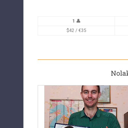
1 👤
$42 / €35
Nola