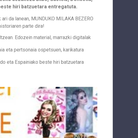
este hiri batzuetara entregatuta.
tik ari da lanean, MUNDUKO MILAKA BEZERO
storiaren parte dira!
ltzean. Edozein material, marrazki digitalak
aia eta pertsonaia ospetsuen, karikatura
ldo eta Espainiako beste hiri batzuetara