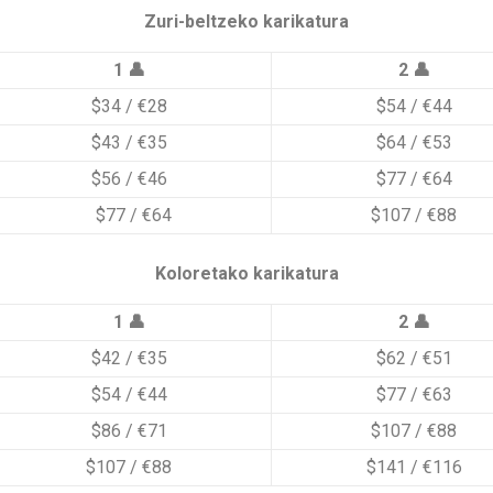
Zuri-beltzeko karikatura
1 👤
2 👤
$34 / €28
$54 / €44
$43 / €35
$64 / €53
$56 / €46
$77 / €64
$77 / €64
$107 / €88
Koloretako karikatura
1 👤
2 👤
$42 / €35
$62 / €51
$54 / €44
$77 / €63
$86 / €71
$107 / €88
$107 / €88
$141 / €116