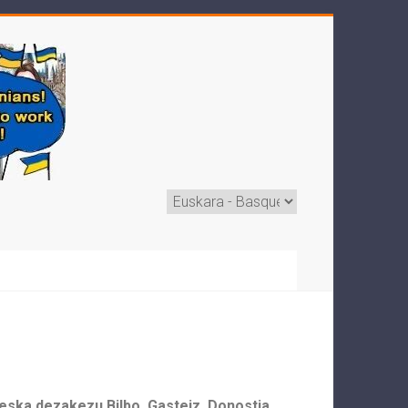
eska dezakezu Bilbo, Gasteiz, Donostia,