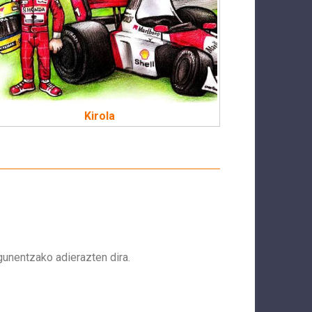
Kirola
agunentzako adierazten dira.