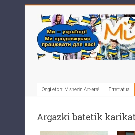
Ongi etorri Mishenin Art-era!
Erretratua
Argazki batetik karika