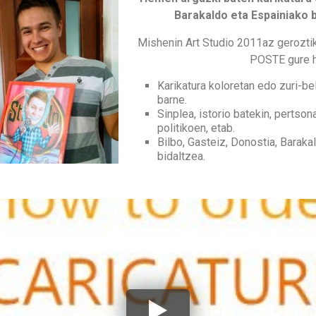
Barakaldo eta Espainiako b
Mishenin Art Studio 2011az geroz
POSTE gure hi
Karikatura koloretan edo zuri-be
barne.
Sinplea, istorio batekin, pertson
politikoen, etab.
Bilbo, Gasteiz, Donostia, Baraka
bidaltzea.