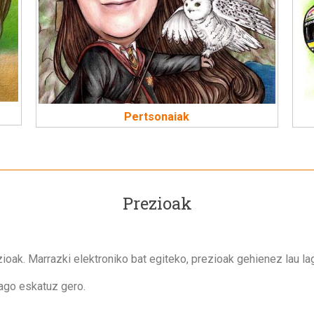
Pertsonaiak
Prezioak
ezioak. Marrazki elektroniko bat egiteko, prezioak gehienez lau l
ago eskatuz gero.