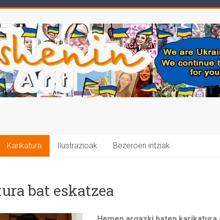
Karikatura
Ilustrazioak
Bezeroen iritziak
tura bat eskatzea
Hemen argazki baten karikatura 