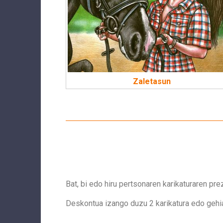
Zaletasun
Bat, bi edo hiru pertsonaren karikaturaren pr
Deskontua izango duzu 2 karikatura edo gehi