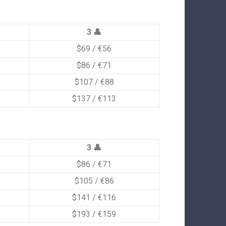
3 👤
$69 / €56
$86 / €71
$107 / €88
$137 / €113
3 👤
$86 / €71
$105 / €86
$141 / €116
$193 / €159