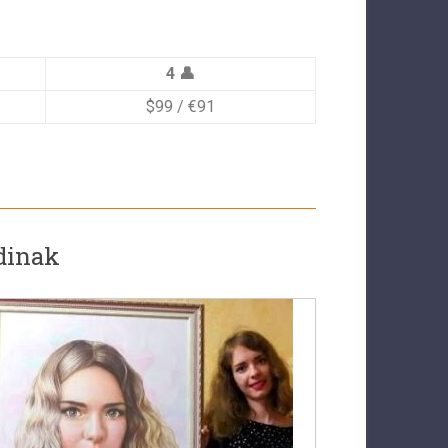
4 👤
$99 / €91
dinak