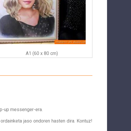
A1 (60 x 80 cm)
p-up messenger-era.
ordainketa jaso ondoren hasten dira. Kontuz!