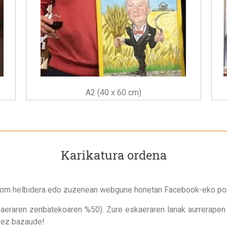
A2 (40 x 60 cm)
Karikatura ordena
com
helbidera edo zuzenean webgune honetan Facebook-eko po
aeraren zenbatekoaren %50). Zure eskaeraren lanak aurrerapen 
k ez bazaude!