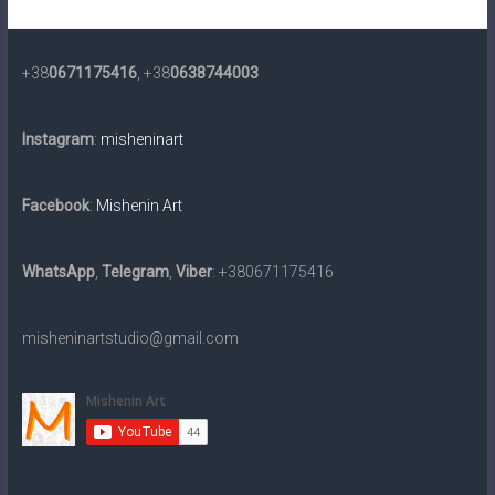
+38
0671175416
, +38
0638744003
Instagram
:
misheninart
Facebook
:
Mishenin Art
WhatsApp
,
Telegram
,
Viber
: +380671175416
misheninartstudio@gmail.com