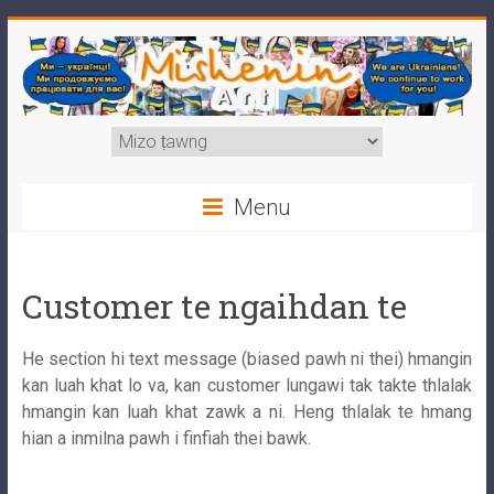
Skip
to
content
Mishenin
Choose
a
Art
language
Menu
Виконання
портретів
з
Customer te ngaihdan te
фото,
шаржів,
He section hi text message (biased pawh ni thei) hmangin
карикатур,
kan luah khat lo va, kan customer lungawi tak takte thlalak
будь-
hmangin kan luah khat zawk a ni. Heng thlalak te hmang
яких
hian a inmilna pawh i finfiah thei bawk.
ілюстрацій
та